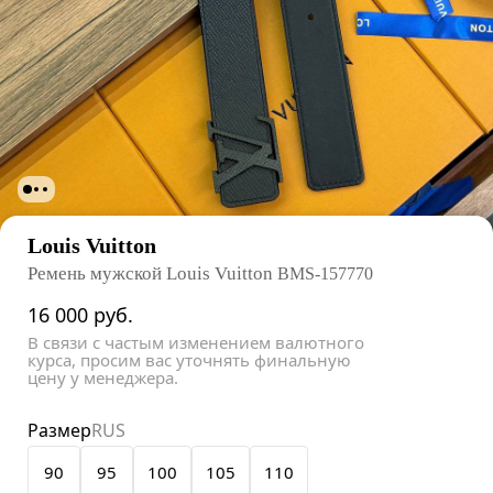
Louis Vuitton
Ремень мужской Louis Vuitton
BMS-157770
16 000
руб.
В связи с частым изменением валютного
курса, просим вас уточнять финальную
цену у менеджера.
Размер
RUS
90
95
100
105
110