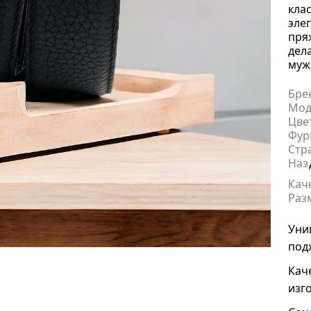
кла
эле
пря
дел
муж
Бре
Мод
Цве
Фур
Стр
Наз
Кач
Раз
Уни
под
Кач
изг