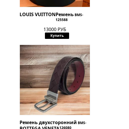
LOUIS VUITTON
Ремень
BMS-
125588
13000 РУБ
Купить
Ремень двухсторонний
BMS-
BOTTEGA VENETA
126080