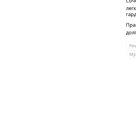
Соч
лег
гар
Пра
дол
Рем
Му
Ирина
Екатерина, добрый вечер! Все подошло.
Спасибо!