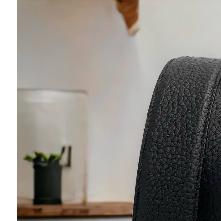
Ювелирные украшения
Кольца
Колье
Браслеты
Серьги
Броши