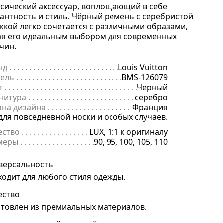
ссический аксессуар, воплощающий в себе
гантность и стиль. Чёрный ремень с серебристой
жкой легко сочетается с различными образами,
ая его идеальным выбором для современных
чин.
нд
. . . . . . . . . . . . . . . . . . . . . . . . . . . . . . . . . . . . . . . . . . . . . . . . . . . . . .
Louis Vuitton
ель
. . . . . . . . . . . . . . . . . . . . . . . . . . . . . . . . . . . . . . . . . . . . . . . . . . . . 
BMS-126079
т
. . . . . . . . . . . . . . . . . . . . . . . . . . . . . . . . . . . . . . . . . . . . . . . . . . . . . . .
Черный
нитура
. . . . . . . . . . . . . . . . . . . . . . . . . . . . . . . . . . . . . . . . . . . . . . . . . 
серебро
ана дизайна
. . . . . . . . . . . . . . . . . . . . . . . . . . . . . . . . . . . . . . . . . . . . 
Франция
начение
для повседневной носки и особых случаев.
. . . . . . . . . . . . . . . . . . . . . . . . . . . . . . . . . . . . . . . . . . . . . . . .
ество
. . . . . . . . . . . . . . . . . . . . . . . . . . . . . . . . . . . . . . . . . . . . . . . . . . .
LUX, 1:1 к оригиналу
меры
. . . . . . . . . . . . . . . . . . . . . . . . . . . . . . . . . . . . . . . . . . . . . . . . . . . 
90, 95, 100, 105, 110
версальность
ходит для любого стиля одежды.
ество
отовлен из премиальных материалов.