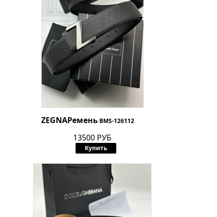
ZEGNA
Ремень
BMS-126112
13500 РУБ
Купить