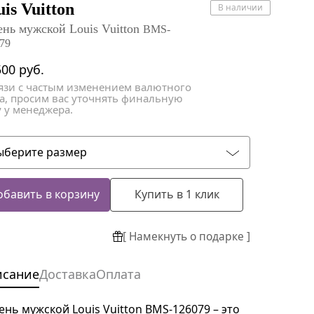
атки
атки
is Vuitton
В наличии
ень мужской Louis Vuitton
BMS-
79
500
руб.
вязи с частым изменением валютного
са, просим вас уточнять финальную
 у менеджера.
ыберите размер
обавить в корзину
Купить в 1 клик
[ Намекнуть о подарке ]
исание
Доставка
Оплата
ень мужской Louis Vuitton BMS-126079 – это