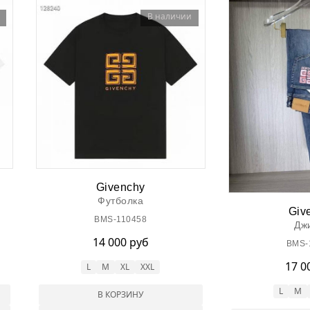
В наличии
Givenchy
Футболка
Giv
BMS-110458
Дж
14 000 руб
BMS-
17 0
L
M
XL
XXL
L
M
В КОРЗИНУ