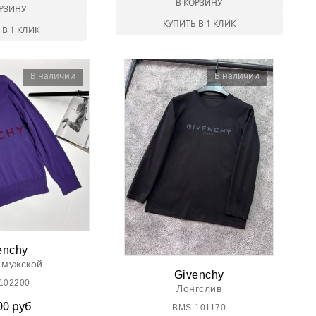
В КОРЗИНУ
ОРЗИНУ
КУПИТЬ В 1 КЛИК
 В 1 КЛИК
В наличии
В наличии
enchy
 мужской
Givenchy
102200
Лонгслив
00 руб
BMS-101170