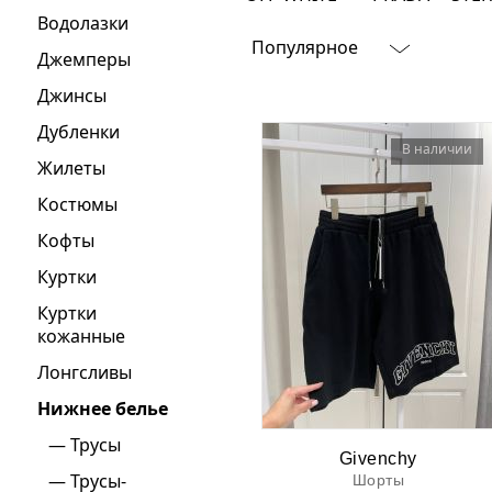
Водолазки
Ювелирные украшения
Популярное
Джемперы
Кольца
Джинсы
Колье
Дубленки
Браслеты
В наличии
Жилеты
Серьги
Костюмы
Броши
Кофты
Куртки
Куртки
кожанные
Лонгсливы
Нижнее белье
Трусы
Givenchy
Трусы-
Шорты