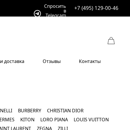
Спросить
+7 (495) 129-00-46
в
Telegram
и доставка
Отзывы
Контакты
ссуары
ссуары
Бренды
ых
фы
вные уборы
фы
ы
и
NELLI
BURBERRY
CHRISTIAN DIOR
и
ERMES
KITON
LORO PIANA
LOUIS VUITTON
ы
AINT LAURENT
ZEGNA
ZILLI