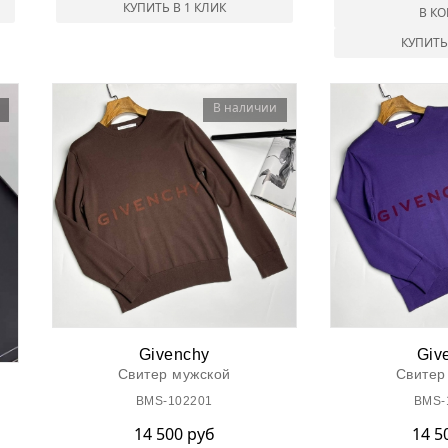
КУПИТЬ В 1 КЛИК
В К
КУПИТЬ
В наличии
Givenchy
Giv
Свитер мужской
Свитер
BMS-102201
BMS-
14 500 руб
14 5