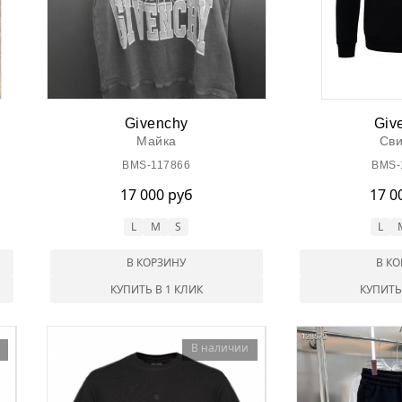
Givenchy
Giv
Майка
Св
BMS-117866
BMS-
17 000 руб
17 0
L
M
S
L
В КОРЗИНУ
В К
КУПИТЬ В 1 КЛИК
КУПИТЬ
В наличии