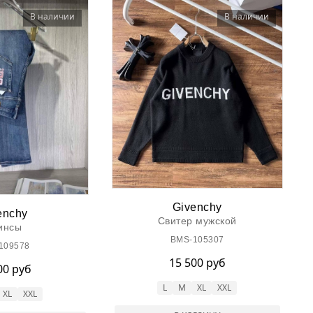
В наличии
В наличии
Givenchy
enchy
Свитер мужской
инсы
BMS-105307
109578
15 500 руб
00 руб
L
M
XL
XXL
XL
XXL