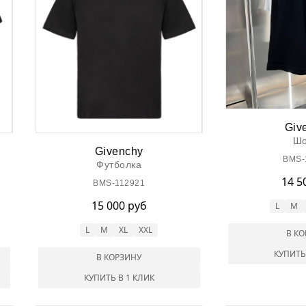
Giv
Шо
Givenchy
BMS-
Футболка
14 5
BMS-112921
15 000 руб
L
M
L
M
XL
XXL
В К
КУПИТЬ
В КОРЗИНУ
КУПИТЬ В 1 КЛИК