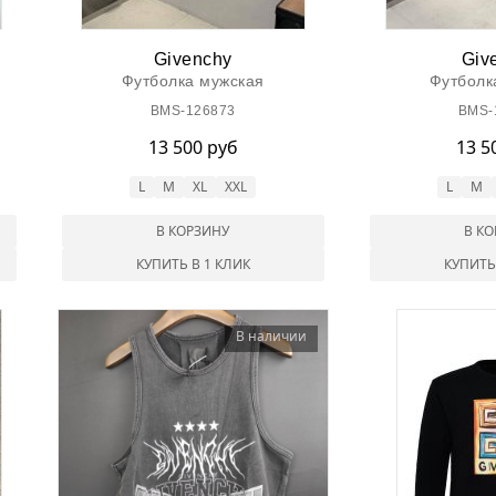
Givenchy
Giv
Футболка мужская
Футболк
BMS-126873
BMS-
13 500 руб
13 5
L
M
XL
XXL
L
M
В КОРЗИНУ
В К
КУПИТЬ В 1 КЛИК
КУПИТЬ
В наличии