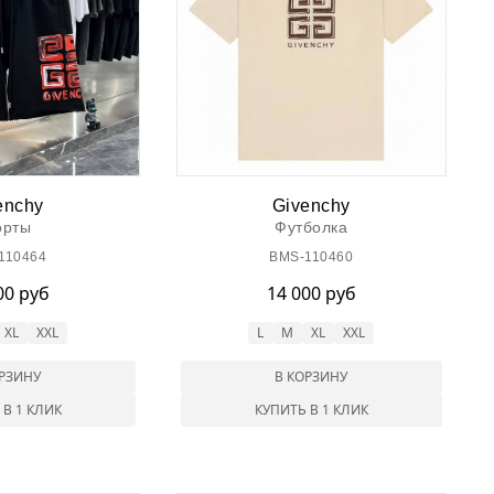
enchy
Givenchy
рты
Футболка
110464
BMS-110460
00 руб
14 000 руб
XL
XXL
L
M
XL
XXL
ОРЗИНУ
В КОРЗИНУ
 В 1 КЛИК
КУПИТЬ В 1 КЛИК