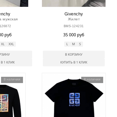
enchy
Givenchy
а мужская
Жилет
126872
BMS-124231
00 руб
35 000 руб
XL
XXL
L
M
S
ОРЗИНУ
В КОРЗИНУ
 В 1 КЛИК
КУПИТЬ В 1 КЛИК
В наличии
В наличии