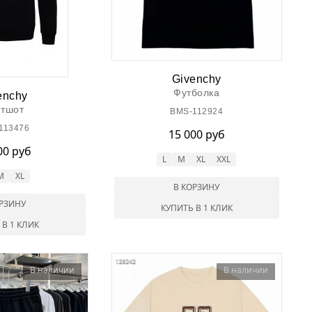
Givenchy
Футболка
enchy
итшот
BMS-112924
113476
15 000 руб
00 руб
L
M
XL
XXL
M
XL
В КОРЗИНУ
ОРЗИНУ
КУПИТЬ В 1 КЛИК
 В 1 КЛИК
В наличии
В наличии