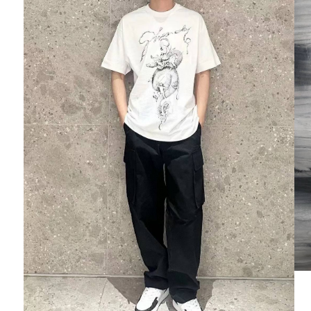
Ювелирные украшения
Кольца
Колье
Браслеты
Серьги
Броши