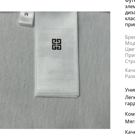
Фут
эле
диз
кла
при
Бре
Мод
Цве
При
Стр
Кач
Раз
Уни
Лег
гар
Ком
Мяг
Кач