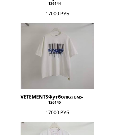
126144
17000 РУБ
VETEMENTS
Футболка
BMS-
126145
17000 РУБ