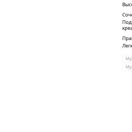
Выс
Соч
Под
кре
Пра
Легк
Му
Му
Андрей
Получил свои кроссы и костюм , размер
идеально подошел ! Спасибо за
консультацию.