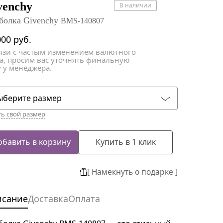
атки
атки
venchy
В наличии
болка Givenchy
BMS-140807
000
руб.
вязи с частым изменением валютного
са, просим вас уточнять финальную
 у менеджера.
ыберите размер
ть свой размер
обавить в корзину
Купить в 1 клик
[ Намекнуть о подарке ]
исание
Доставка
Оплата