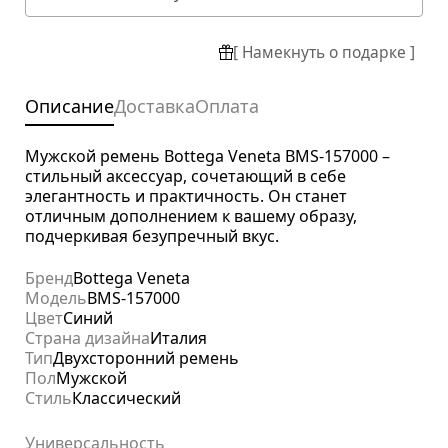
[ Намекнуть о подарке ]
Описание
Доставка
Оплата
Мужской ремень Bottega Veneta BMS-157000 –
стильный аксессуар, сочетающий в себе
элегантность и практичность. Он станет
отличным дополнением к вашему образу,
подчеркивая безупречный вкус.
Бренд
Bottega Veneta
Модель
BMS-157000
Цвет
Синий
Страна дизайна
Италия
Тип
Двухсторонний ремень
Пол
Мужской
Стиль
Классический
Универсальность