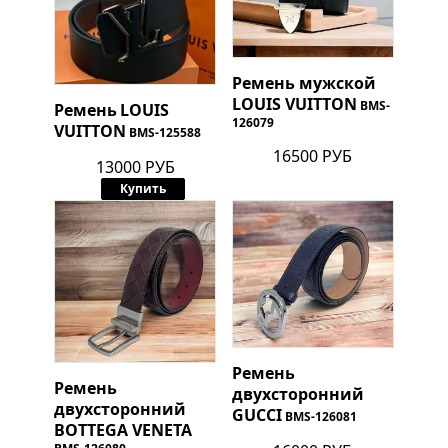
Ремень мужской
LOUIS VUITTON
BMS-
Ремень
LOUIS
126079
VUITTON
BMS-125588
16500 РУБ
13000 РУБ
Купить
Ремень
Ремень
двухсторонний
двухсторонний
GUCCI
BMS-126081
BOTTEGA VENETA