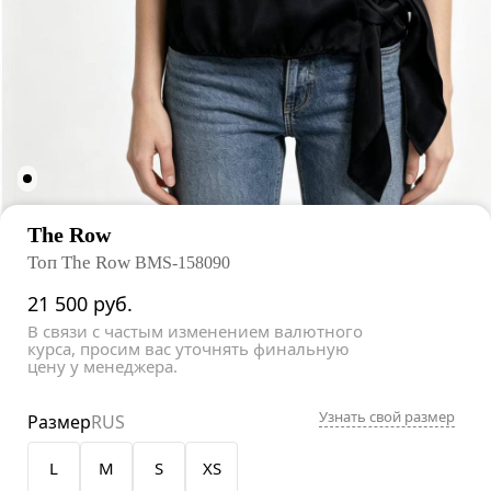
The Row
Топ The Row
BMS-158090
21 500
руб.
В связи с частым изменением валютного
курса, просим вас уточнять финальную
цену у менеджера.
Узнать свой размер
Размер
RUS
L
M
S
XS