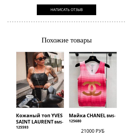
НАПИСАТЬ ОТЗЫВ
Похожие товары
Кожаный топ
YVES
Майка
CHANEL
BMS-
SAINT LAURENT
125680
BMS-
125593
21000 РУБ