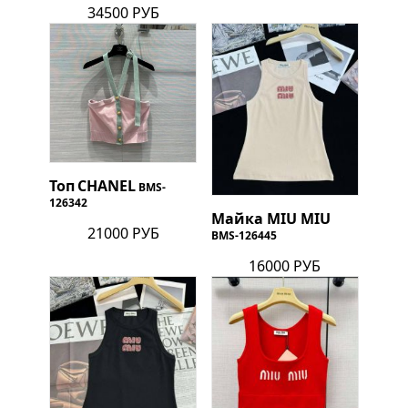
34500 РУБ
Топ
CHANEL
BMS-
126342
Майка
MIU MIU
21000 РУБ
BMS-126445
16000 РУБ