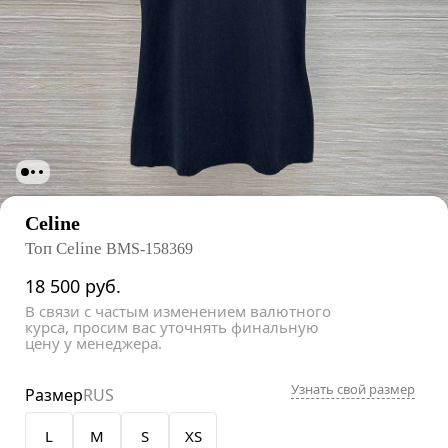
Celine
Топ Celine
BMS-158369
18 500
руб.
В связи с частым изменением валютного
курса, просим вас уточнять финальную
цену у менеджера.
Узнать свой размер
Размер
RUS
L
M
S
XS