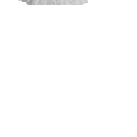
Карина
Наталья ,добрый день!Спасибо за
беспокойство,приятно когда так заботятся о
своих клиентах.Туфельки подошли.Качество
отличное,как всегда у Вас.