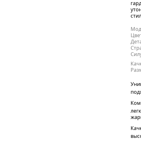
гар
уто
сти
Мод
Цве
Дет
Стр
Сил
Кач
Раз
Уни
под
Ком
лег
жар
Кач
выс