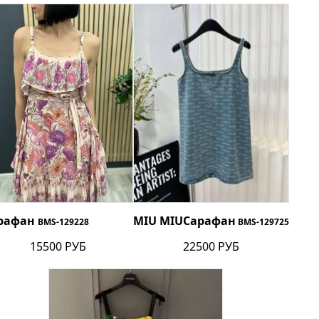
рафан
MIU MIU
Сарафан
BMS-129228
BMS-129725
15500 РУБ
22500 РУБ