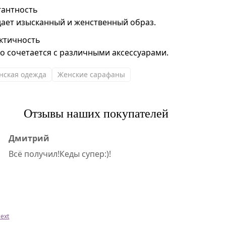
гантность
дает изысканный и женственный образ.
ктичность
ко сочетается с различными аксессуарами.
нская одежда
Женские сарафаны
Отзывы наших покупателей
Дмитрий
Всё получил!Кеды супер:)!
ext