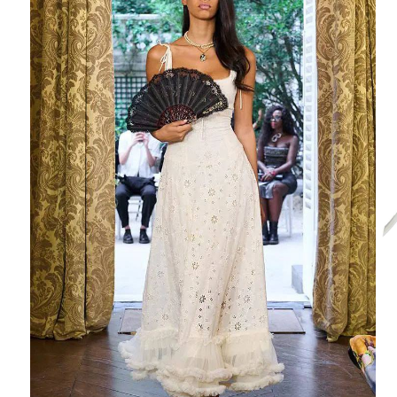
Ювелирные украшения
Кольца
Колье
Браслеты
Серьги
Броши