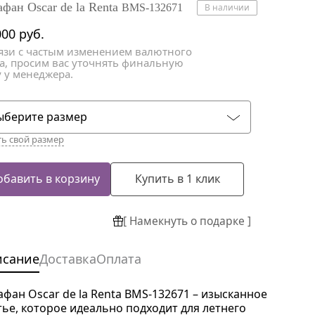
атки
атки
афан Oscar de la Renta
BMS-132671
В наличии
000
руб.
вязи с частым изменением валютного
са, просим вас уточнять финальную
 у менеджера.
ыберите размер
ть свой размер
обавить в корзину
Купить в 1 клик
[ Намекнуть о подарке ]
исание
Доставка
Оплата
афан Oscar de la Renta BMS-132671 – изысканное
тье, которое идеально подходит для летнего