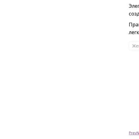
Эле
соз
Пра
лег
Же
Максим
Хотел поблагодарить менеджера и курьера ,
быстро ответили и оперативно привезли!
Качеством доволен , немного с размерами
запутался ) они маломерят , но спасибо , что
положили больше размеры ! Советую всем !)
Prev
N