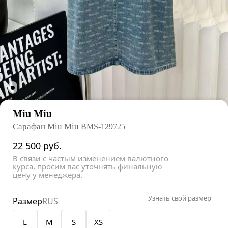
Miu Miu
Сарафан Miu Miu
BMS-129725
22 500
руб.
В связи с частым изменением валютного
курса, просим вас уточнять финальную
цену у менеджера.
Узнать свой размер
Размер
RUS
L
M
S
XS