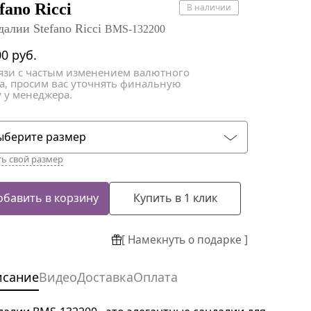
атки
атки
fano Ricci
В наличии
далии Stefano Ricci
BMS-132200
00
руб.
вязи с частым изменением валютного
са, просим вас уточнять финальную
 у менеджера.
ыберите размер
ть свой размер
обавить в корзину
Купить в 1 клик
[ Намекнуть о подарке ]
исание
Видео
Доставка
Оплата