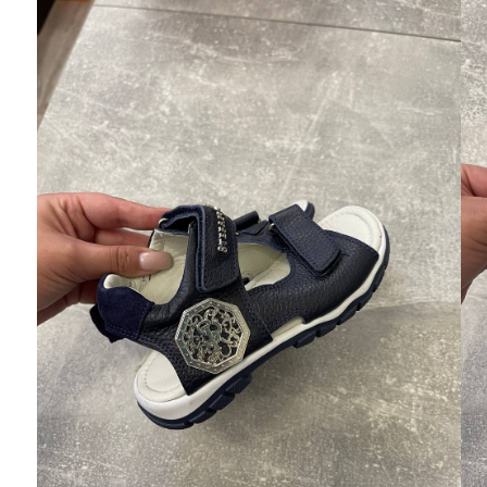
Ювелирные украшения
Кольца
Колье
Браслеты
Серьги
Броши