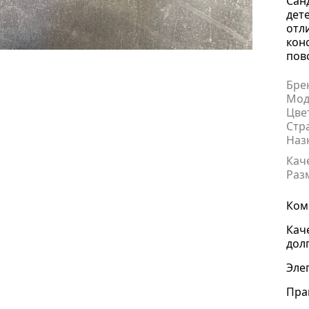
Сан
дет
отл
кон
пов
Бре
Мод
Цве
Стр
Наз
Кач
Раз
Ком
Кач
дол
Эле
Пра