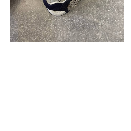
Юлия
Искала рубашку и случайно нашла этот сайт ,
качеством очень довольна ! Спасибо
менеджеру в подборе размера и за
оперативную доставку! Буду брать только у
Вас !!!
Карина
Заказала для Мамы кардиган, он просто
супер ! Не ожидала , что будет такого
качества , порадовали ! Мамочка и я очень
довольны! Присмотрю ещё что нибудь!)