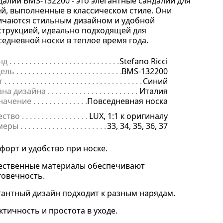
далии BMS-132200 - это элегантные сандалии для
ей, выполненные в классическом стиле. Они
ичаются стильным дизайном и удобной
струкцией, идеально подходящей для
седневной носки в теплое время года.
нд
. . . . . . . . . . . . . . . . . . . . . . . . . . . . . . . . . . . . . . . . . . . . . . . . . . . . . .
Stefano Ricci
ель
. . . . . . . . . . . . . . . . . . . . . . . . . . . . . . . . . . . . . . . . . . . . . . . . . . . . 
BMS-132200
т
. . . . . . . . . . . . . . . . . . . . . . . . . . . . . . . . . . . . . . . . . . . . . . . . . . . . . . .
Синий
ана дизайна
. . . . . . . . . . . . . . . . . . . . . . . . . . . . . . . . . . . . . . . . . . . . 
Италия
начение
. . . . . . . . . . . . . . . . . . . . . . . . . . . . . . . . . . . . . . . . . . . . . . . .
Повседневная носка
ество
. . . . . . . . . . . . . . . . . . . . . . . . . . . . . . . . . . . . . . . . . . . . . . . . . . .
LUX, 1:1 к оригиналу
меры
. . . . . . . . . . . . . . . . . . . . . . . . . . . . . . . . . . . . . . . . . . . . . . . . . . . 
33, 34, 35, 36, 37
форт и удобство при носке.
ественные материалы обеспечивают
говечность.
гантный дизайн подходит к разным нарядам.
ктичность и простота в уходе.