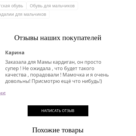
тская обувь
Обувь для мальчиков
ндалии для мальчиков
Отзывы наших покупателей
Карина
Заказала для Мамы кардиган, он просто
супер ! Не ожидала , что будет такого
качества , порадовали ! Мамочка и я очень
довольны! Присмотрю ещё что нибудь!)
ext
НАПИСАТЬ ОТЗЫВ
Похожие товары