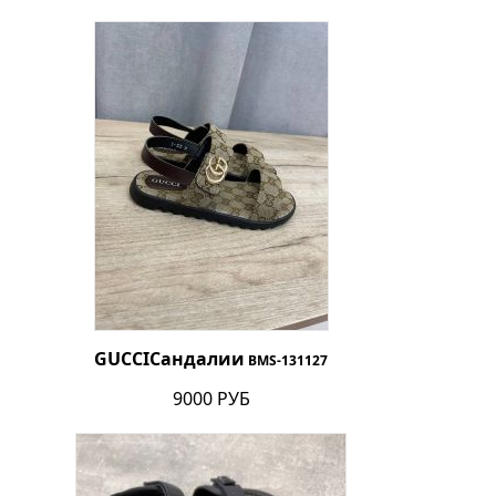
GUCCI
Сандалии
BMS-131127
9000 РУБ