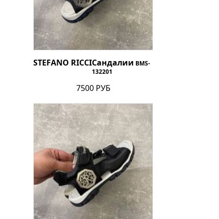
STEFANO RICCI
Сандалии
BMS-
132201
7500 РУБ