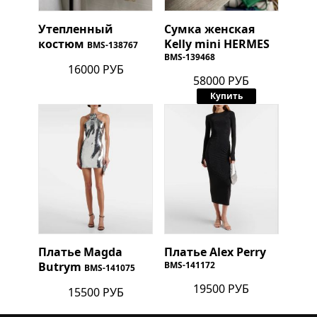
Утепленный
Сумка женская
костюм
Kelly mini
HERMES
BMS-138767
BMS-139468
16000 РУБ
58000 РУБ
Купить
Платье Magda
Платье Alex Perry
Butrym
BMS-141172
BMS-141075
19500 РУБ
15500 РУБ