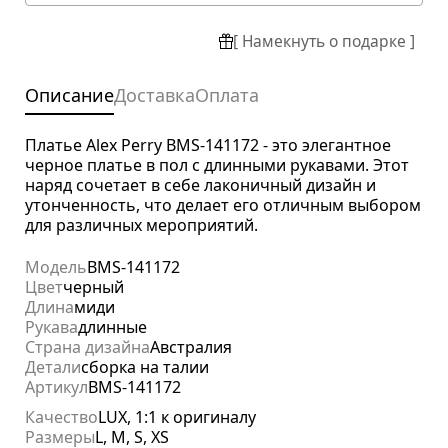
[ Намекнуть о подарке ]
Описание
Доставка
Оплата
Платье Alex Perry BMS-141172 - это элегантное
черное платье в пол с длинными рукавами. Этот
наряд сочетает в себе лаконичный дизайн и
утонченность, что делает его отличным выбором
для различных мероприятий.
Модель
BMS-141172
Цвет
черный
Длина
миди
Рукава
длинные
Страна дизайна
Австралия
Детали
сборка на талии
Артикул
BMS-141172
Качество
LUX, 1:1 к оригиналу
Размеры
L, M, S, XS