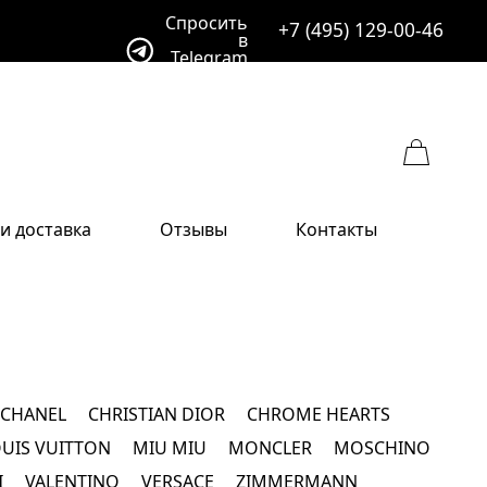
Спросить
+7 (495) 129-00-46
в
Telegram
и доставка
Отзывы
Контакты
ссуары
ссуары
Бренды
ых
фы
вные уборы
фы
ы
и
CHANEL
CHRISTIAN DIOR
CHROME HEARTS
и
UIS VUITTON
MIU MIU
MONCLER
MOSCHINO
ы
I
VALENTINO
VERSACE
ZIMMERMANN