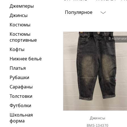
Джемперы
Ювелирные украшения
Популярное
Джинсы
Кольца
Костюмы
Колье
Костюмы
Браслеты
В наличии
спортивные
Серьги
Кофты
Броши
Нижнее бельё
Платья
Рубашки
Сарафаны
Толстовки
Футболки
Школьная
Джинсы
форма
BMS-134370