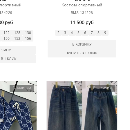
спортивный
Костюм спортивный
134229
BMS-134228
00 руб
11 500 руб
122
128
130
2
3
4
5
6
7
8
9
150
152
156
В КОРЗИНУ
ОРЗИНУ
КУПИТЬ В 1 КЛИК
 В 1 КЛИК
В наличии
В наличии