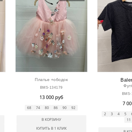
Платье +ободок
Bale
Фут
BMS-134179
BMS-
13 000 руб
7 0
68
74
80
86
90
92
2
3
4
5
В КОРЗИНУ
11
КУПИТЬ В 1 КЛИК
В К