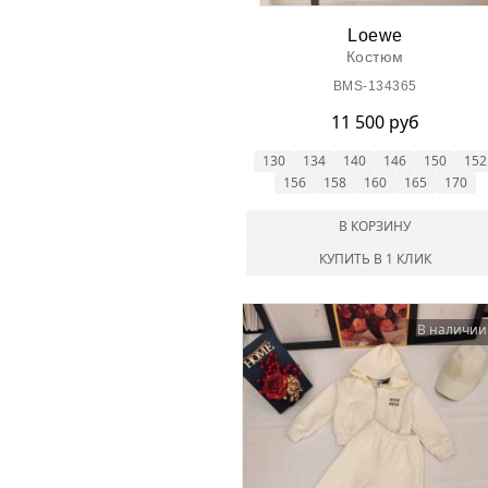
Loewe
Костюм
BMS-134365
11 500 руб
130
134
140
146
150
152
156
158
160
165
170
В КОРЗИНУ
КУПИТЬ В 1 КЛИК
В наличии