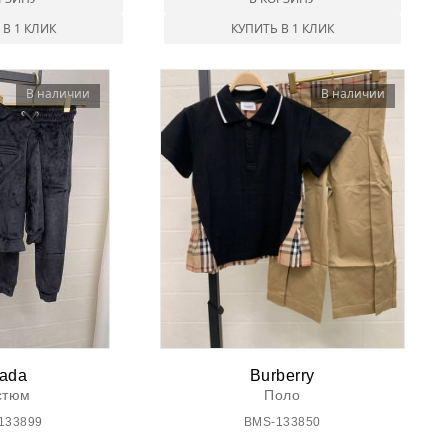
 В 1 КЛИК
КУПИТЬ В 1 КЛИК
В наличии
В наличии
ada
Burberry
стюм
Поло
133899
BMS-133850