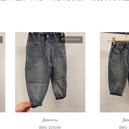
Рюкзаки
Рюкзаки
Перч
Перч
В наличии
Джинсы
Дж
BMS-134369
BMS-