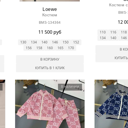
Костюм 
Loewe
BMS-
Костюм
12 0
BMS-134364
11 500 руб
110
116
118
134
140
146
130
134
140
146
150
152
156
158
160
165
170
В К
КУПИТЬ
В КОРЗИНУ
КУПИТЬ В 1 КЛИК
В наличии