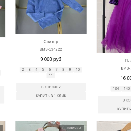
Свитер
BMS-134222
9 000 руб
Пл
BMS-
2
3
4
5
6
7
8
9
10
11
16 0
В КОРЗИНУ
134
140
КУПИТЬ В 1 КЛИК
В К
КУПИТЬ
В наличии