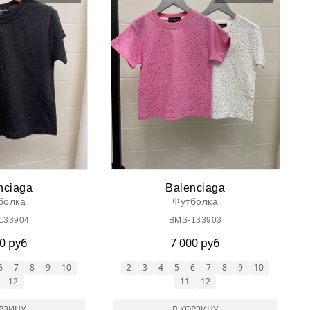
nciaga
Balenciaga
болка
Футболка
133904
BMS-133903
00 руб
7 000 руб
6
7
8
9
10
2
3
4
5
6
7
8
9
10
12
11
12
ОРЗИНУ
В КОРЗИНУ