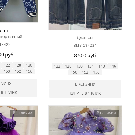
cci
спортивный
Джинсы
134225
BMS-134224
00 руб
8 500 руб
122
128
130
122
128
130
134
140
146
150
152
156
150
152
156
ОРЗИНУ
В КОРЗИНУ
 В 1 КЛИК
КУПИТЬ В 1 КЛИК
В наличии
В наличии