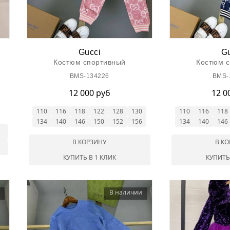
Gucci
Gu
Костюм спортивный
Костюм 
BMS-134226
BMS-
12 000 руб
12 0
110
116
118
122
128
130
110
116
118
134
140
146
150
152
156
134
140
146
В КОРЗИНУ
В К
КУПИТЬ В 1 КЛИК
КУПИТЬ
В наличии