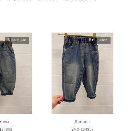
атки
атки
В наличии
В наличии
инсы
Джинсы
134368
BMS-134367