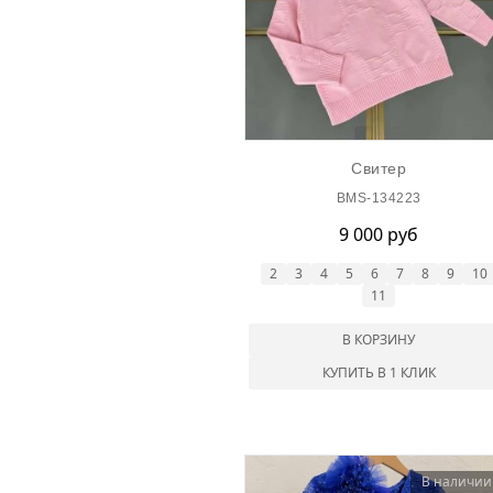
Свитер
BMS-134223
9 000 руб
2
3
4
5
6
7
8
9
10
11
В КОРЗИНУ
КУПИТЬ В 1 КЛИК
В наличии