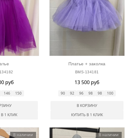
атье
Платье + заколка
134182
BMS-134181
00 руб
13 500 руб
146
150
90
92
96
98
98
100
ОРЗИНУ
В КОРЗИНУ
 В 1 КЛИК
КУПИТЬ В 1 КЛИК
В наличии
В наличии