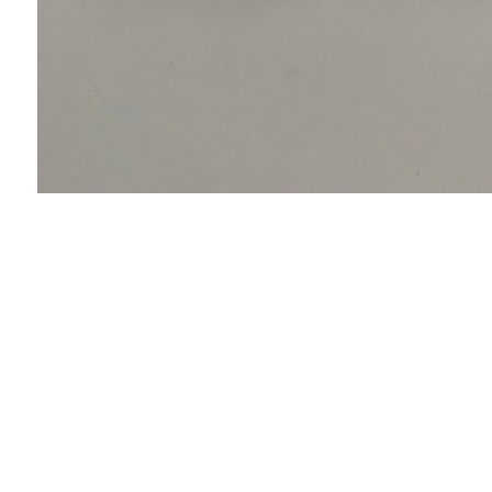
Светлана
Заказываю вещи в данном магазине на
протяжении последних нескольких лет. По
качеству всегда всё на высоте, доставка не
задерживается. К тому же сотрудники всегда
на связи, могут помочь если что-то не