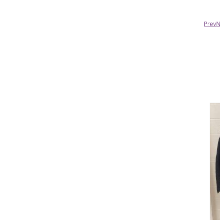
все 100. Всех благ всем сотрудникам!!!
Prev
N