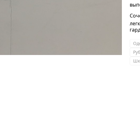
вып
Соч
лег
гар
Од
Ру
Шк
Светлана
Очень довольна обслуживанием всех
сотрудников магазина. Внимательны,
тактичны, оперативны. Не перестаю
рекламировать ваш магазин. Одеваемся с
дочерью только у вас. Всегда выглядим на