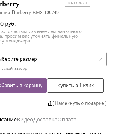
атки
атки
rberry
В наличии
ашка Burberry
BMS-109749
00
руб.
вязи с частым изменением валютного
са, просим вас уточнять финальную
 у менеджера.
ыберите размер
ть свой размер
обавить в корзину
Купить в 1 клик
[ Намекнуть о подарке ]
исание
Видео
Доставка
Оплата