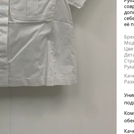
Руб
сов
доп
себ
её 
Бре
Мод
Цве
Дет
Стр
Рук
Кач
Раз
Уни
под
Ком
обе
Кач