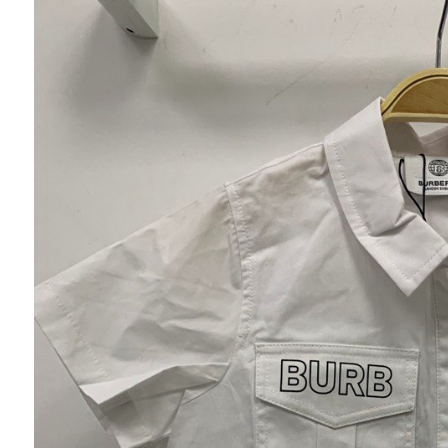
Ювелирные украшения
Кольца
Колье
Браслеты
Серьги
Броши