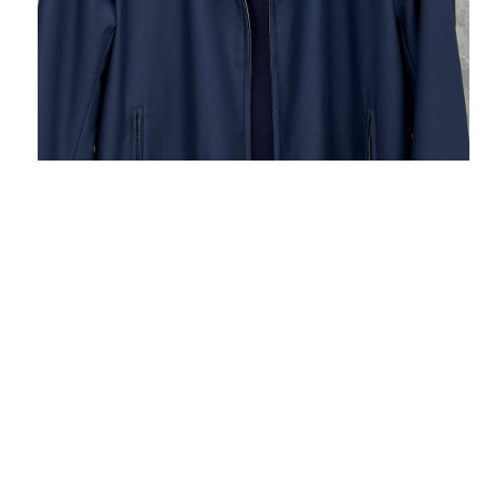
Леночка
Спасибо за костюм,всегда качественные
вещи,хорошее обслуживание клиентов и
быстрая доставка. Приятно работать!
Ирина
Получила посылочку- юбка и платье все
очень понравилось!!! Спасибо, буду
заказывать у вас теперь.