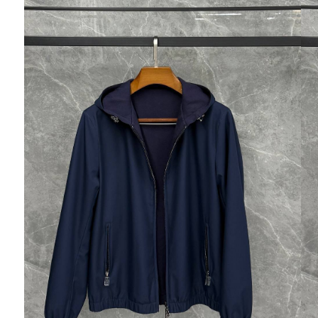
Ювелирные украшения
Кольца
Колье
Браслеты
Серьги
Броши