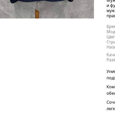
Муж
и ф
муж
пра
Бре
Мод
Цве
Стр
Наз
Кач
Раз
Уни
под
Ком
обе
Соч
лег