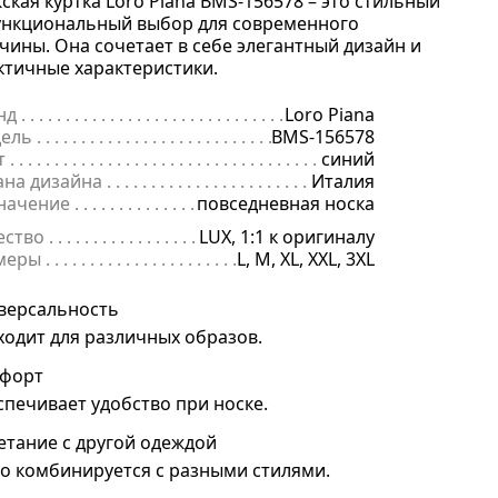
ская куртка Loro Piana BMS-156578 – это стильный
ункциональный выбор для современного
чины. Она сочетает в себе элегантный дизайн и
ктичные характеристики.
нд
. . . . . . . . . . . . . . . . . . . . . . . . . . . . . . . . . . . . . . . . . . . . . . . . . . . . . .
Loro Piana
ель
. . . . . . . . . . . . . . . . . . . . . . . . . . . . . . . . . . . . . . . . . . . . . . . . . . . . 
BMS-156578
т
. . . . . . . . . . . . . . . . . . . . . . . . . . . . . . . . . . . . . . . . . . . . . . . . . . . . . . .
синий
ана дизайна
. . . . . . . . . . . . . . . . . . . . . . . . . . . . . . . . . . . . . . . . . . . . 
Италия
начение
. . . . . . . . . . . . . . . . . . . . . . . . . . . . . . . . . . . . . . . . . . . . . . . .
повседневная носка
ество
. . . . . . . . . . . . . . . . . . . . . . . . . . . . . . . . . . . . . . . . . . . . . . . . . . .
LUX, 1:1 к оригиналу
меры
. . . . . . . . . . . . . . . . . . . . . . . . . . . . . . . . . . . . . . . . . . . . . . . . . . . 
L, M, XL, XXL, 3XL
версальность
ходит для различных образов.
форт
спечивает удобство при носке.
етание с другой одеждой
ко комбинируется с разными стилями.