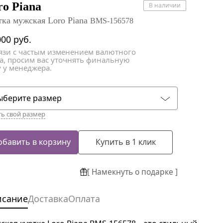
атки
атки
ro Piana
В наличии
тка мужская Loro Piana
BMS-156578
000
руб.
вязи с частым изменением валютного
са, просим вас уточнять финальную
 у менеджера.
ыберите размер
ть свой размер
обавить в корзину
Купить в 1 клик
[ Намекнуть о подарке ]
исание
Доставка
Оплата