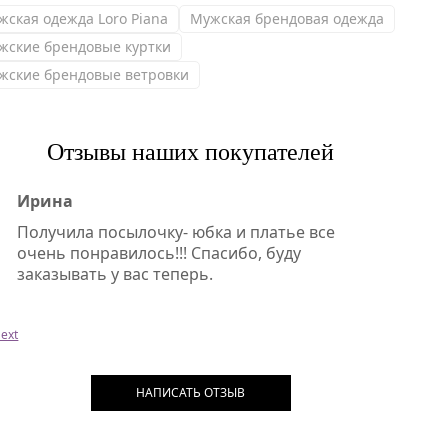
жская одежда Loro Piana
Мужская брендовая одежда
жские брендовые куртки
жские брендовые ветровки
Отзывы наших покупателей
Ирина
Получила посылочку- юбка и платье все
очень понравилось!!! Спасибо, буду
заказывать у вас теперь.
ext
НАПИСАТЬ ОТЗЫВ