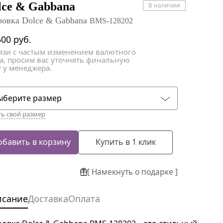
атки
атки
lce & Gabbana
В наличии
ровка Dolce & Gabbana
BMS-128202
500
руб.
вязи с частым изменением валютного
са, просим вас уточнять финальную
 у менеджера.
ыберите размер
ть свой размер
обавить в корзину
Купить в 1 клик
[ Намекнуть о подарке ]
исание
Доставка
Оплата