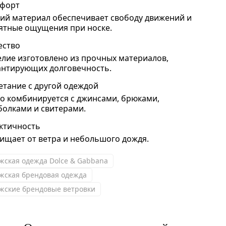
форт
кий материал обеспечивает свободу движений и
ятные ощущения при носке.
ество
елие изготовлено из прочных материалов,
антирующих долговечность.
етание с другой одеждой
ко комбинируется с джинсами, брюками,
болками и свитерами.
ктичность
ищает от ветра и небольшого дождя.
жская одежда Dolce & Gabbana
жская брендовая одежда
жские брендовые ветровки