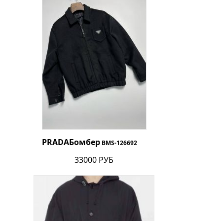
PRADA
Бомбер
BMS-126692
33000 РУБ