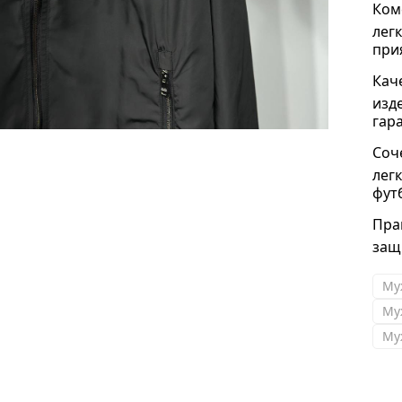
Ком
лег
при
Кач
изд
гар
Соч
лег
фут
Пра
защ
Му
Му
Му