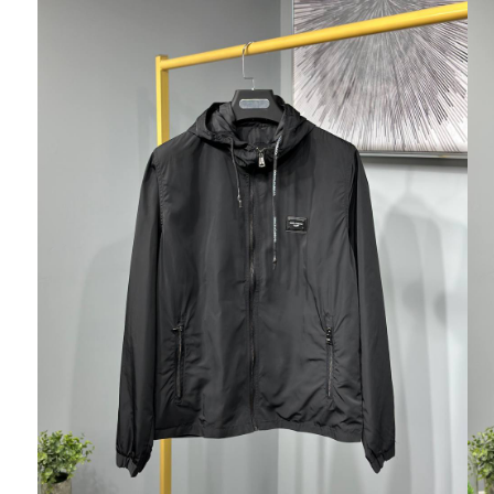
Ювелирные украшения
Кольца
Колье
Браслеты
Серьги
Броши