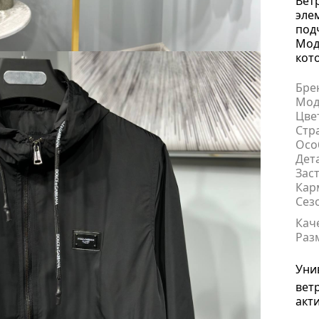
Вет
эле
под
Мод
кот
Бре
Мод
Цве
Стр
Осо
Дет
Зас
Кар
Сез
Кач
Раз
Уни
вет
акт