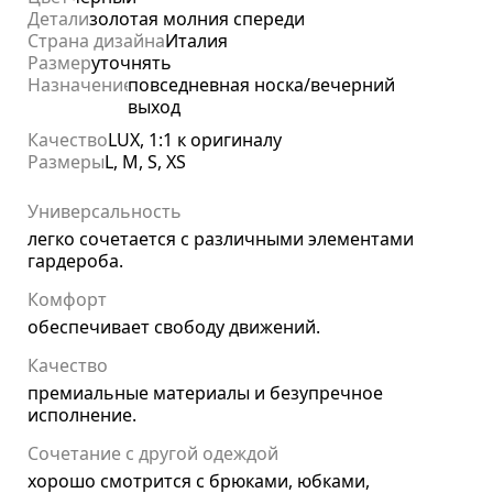
Детали
золотая молния спереди
Страна дизайна
Италия
Размер
уточнять
Назначение
повседневная носка/вечерний
выход
Качество
LUX, 1:1 к оригиналу
Размеры
L, M, S, XS
Универсальность
легко сочетается с различными элементами
гардероба.
Комфорт
обеспечивает свободу движений.
Качество
премиальные материалы и безупречное
исполнение.
Сочетание с другой одеждой
хорошо смотрится с брюками, юбками,