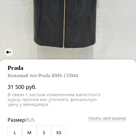
Prada
Кожаный топ Prada
BMS-133944
31 500
руб.
В связи с частым изменением валютного
курса, просим вас уточнять финальную
цену у менеджера.
Узнать свой размер
Размер
RUS
L
M
S
XS