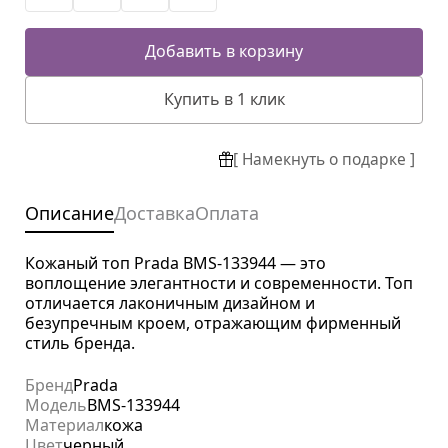
Добавить в корзину
Купить в 1 клик
[ Намекнуть о подарке ]
Описание
Доставка
Оплата
Кожаный топ Prada BMS-133944 — это
воплощение элегантности и современности. Топ
отличается лаконичным дизайном и
безупречным кроем, отражающим фирменный
стиль бренда.
Бренд
Prada
Модель
BMS-133944
Материал
кожа
Цвет
черный