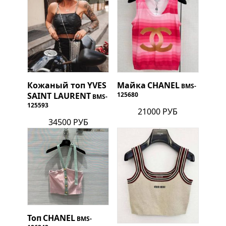
Кожаный топ
YVES
Майка
CHANEL
BMS-
SAINT LAURENT
125680
BMS-
125593
21000 РУБ
34500 РУБ
Топ
CHANEL
BMS-