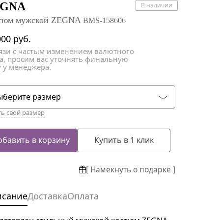
атки
атки
EGNA
В наличии
тюм мужской ZEGNA
BMS-158606
000
руб.
вязи с частым изменением валютного
са, просим вас уточнять финальную
 у менеджера.
ыберите размер
ть свой размер
обавить в корзину
Купить в 1 клик
[ Намекнуть о подарке ]
исание
Доставка
Оплата