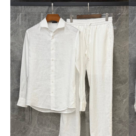
Ювелирные украшения
Кольца
Колье
Браслеты
Серьги
Броши