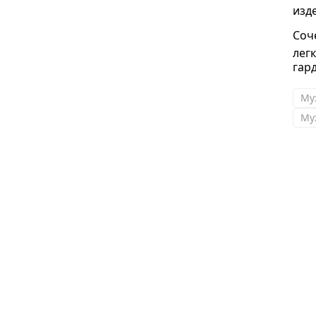
изд
Соч
лег
гар
Му
Му
Марина, Мурманск
В субботу получила туфельки и костюмчик.
Костюмчик мне хорошо, а вот туфельки
маленькие по размеру(( Спасибо , всё
поменяли