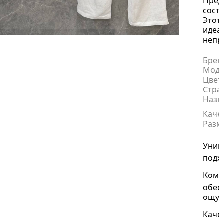
Пре
сос
Это
иде
неп
Бре
Мод
Цве
Стр
Наз
Кач
Раз
Уни
под
Ком
обе
ощу
Кач