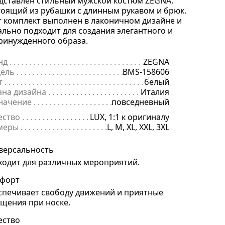
дставлен стильный мужской костюм ZEGNA,
тоящий из рубашки с длинным рукавом и брюк.
т комплект выполнен в лаконичном дизайне и
ально подходит для создания элегантного и
ринужденного образа.
нд
. . . . . . . . . . . . . . . . . . . . . . . . . . . . . . . . . . . . . . . . . . . . . . . . . . . . . .
ZEGNA
ель
. . . . . . . . . . . . . . . . . . . . . . . . . . . . . . . . . . . . . . . . . . . . . . . . . . . . 
BMS-158606
т
. . . . . . . . . . . . . . . . . . . . . . . . . . . . . . . . . . . . . . . . . . . . . . . . . . . . . . .
белый
ана дизайна
. . . . . . . . . . . . . . . . . . . . . . . . . . . . . . . . . . . . . . . . . . . . 
Италия
начение
. . . . . . . . . . . . . . . . . . . . . . . . . . . . . . . . . . . . . . . . . . . . . . . .
повседневный
ество
. . . . . . . . . . . . . . . . . . . . . . . . . . . . . . . . . . . . . . . . . . . . . . . . . . .
LUX, 1:1 к оригиналу
меры
. . . . . . . . . . . . . . . . . . . . . . . . . . . . . . . . . . . . . . . . . . . . . . . . . . . 
L, M, XL, XXL, 3XL
версальность
ходит для различных мероприятий.
форт
спечивает свободу движений и приятные
щения при носке.
ество