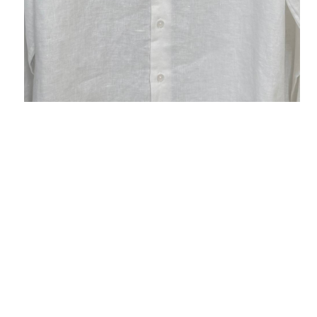
Валерия
Здравствуйте! Сегодня получила посылку, все
подошло. Спасибо за ваш труд!