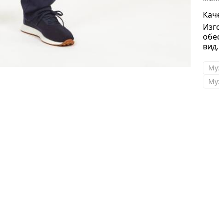
Кач
Изг
обе
вид.
Му
Му
Ева
Купила браслет Dior , качество шикарное ! От
оригинала не отличить ! Спасибо!