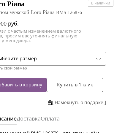
атки
атки
ro Piana
В наличии
тюм мужской Loro Piana
BMS-126876
000
руб.
вязи с частым изменением валютного
са, просим вас уточнять финальную
 у менеджера.
ыберите размер
ть свой размер
обавить в корзину
Купить в 1 клик
[ Намекнуть о подарке ]
исание
Доставка
Оплата