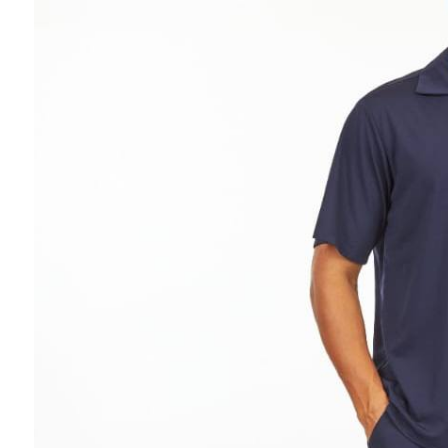
Ювелирные украшения
Кольца
Колье
Браслеты
Серьги
Броши