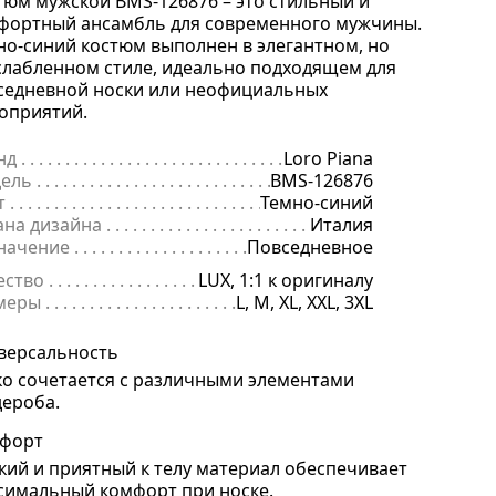
тюм мужской BMS-126876 – это стильный и
фортный ансамбль для современного мужчины.
но-синий костюм выполнен в элегантном, но
слабленном стиле, идеально подходящем для
седневной носки или неофициальных
оприятий.
нд
. . . . . . . . . . . . . . . . . . . . . . . . . . . . . . . . . . . . . . . . . . . . . . . . . . . . . .
Loro Piana
ель
. . . . . . . . . . . . . . . . . . . . . . . . . . . . . . . . . . . . . . . . . . . . . . . . . . . . 
BMS-126876
т
. . . . . . . . . . . . . . . . . . . . . . . . . . . . . . . . . . . . . . . . . . . . . . . . . . . . . . .
Темно-синий
ана дизайна
. . . . . . . . . . . . . . . . . . . . . . . . . . . . . . . . . . . . . . . . . . . . 
Италия
начение
. . . . . . . . . . . . . . . . . . . . . . . . . . . . . . . . . . . . . . . . . . . . . . . .
Повседневное
ество
. . . . . . . . . . . . . . . . . . . . . . . . . . . . . . . . . . . . . . . . . . . . . . . . . . .
LUX, 1:1 к оригиналу
меры
. . . . . . . . . . . . . . . . . . . . . . . . . . . . . . . . . . . . . . . . . . . . . . . . . . . 
L, M, XL, XXL, 3XL
версальность
ко сочетается с различными элементами
дероба.
форт
кий и приятный к телу материал обеспечивает
симальный комфорт при носке.