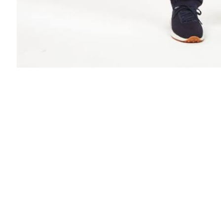
Елена
Заказывала туфли впервые) Получила))
Очень благодарна Вам! Всё четко,
оперативно, вежливо! С учетом моих
пожеланий! Непременно буду обращаться к
Вам ещё! МОИ НАИЛУЧШИЕ
РЕКОМЕНДАЦИИ!!!