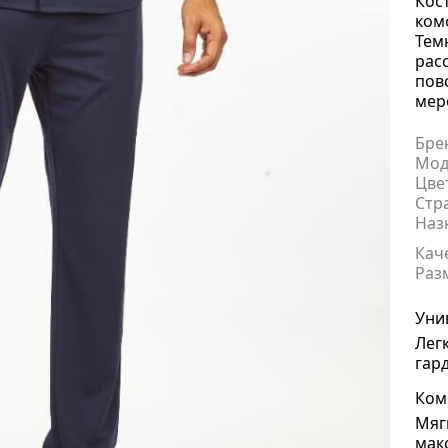
Кос
ком
Тем
рас
пов
мер
Бре
Мод
Цве
Стр
Наз
Кач
Раз
Уни
Лег
гар
Ком
Мяг
мак