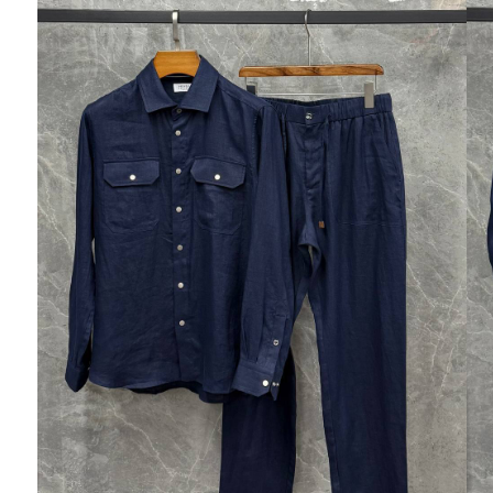
Ювелирные украшения
Кольца
Колье
Браслеты
Серьги
Броши