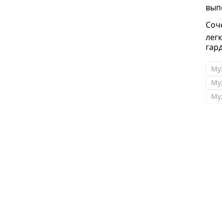
вып
Соч
лег
гар
Му
Му
Му
Ольга
Получила свой заказ с этого магазина! Вещи
отличные, очень качественный пошив, яркие
цвета, все бережно и надежно упаковано.
Размер подошел идеально ! Спасибо!!!