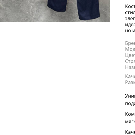
Кос
сти
эле
иде
но 
Бре
Мод
Цве
Стр
Наз
Кач
Раз
Уни
под
Ком
мяг
Кач