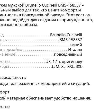
тюм мужской Brunello Cucinelli BMS-158557 –
льный выбор для тех, кто ценит комфорт и
гантность в повседневной одежде. Этот костюм
ально подойдет для создания непринужденного,
изысканного образа.
нд
. . . . . . . . . . . . . . . . . . . . . . . . . . . . . . . . . . . . . . . . . . . . . . . . . . . . . .
Brunello Cucinelli
ель
. . . . . . . . . . . . . . . . . . . . . . . . . . . . . . . . . . . . . . . . . . . . . . . . . . . . 
BMS-158557
т
. . . . . . . . . . . . . . . . . . . . . . . . . . . . . . . . . . . . . . . . . . . . . . . . . . . . . . .
синий
ана дизайна
. . . . . . . . . . . . . . . . . . . . . . . . . . . . . . . . . . . . . . . . . . . . 
Италия
начение
. . . . . . . . . . . . . . . . . . . . . . . . . . . . . . . . . . . . . . . . . . . . . . . .
повседневный
ество
. . . . . . . . . . . . . . . . . . . . . . . . . . . . . . . . . . . . . . . . . . . . . . . . . . .
LUX, 1:1 к оригиналу
меры
. . . . . . . . . . . . . . . . . . . . . . . . . . . . . . . . . . . . . . . . . . . . . . . . . . . 
L, M, XL, XXL, 3XL
версальность
ходит для различных мероприятий и ситуаций.
форт
кий материал обеспечивает удобство ношения.
ество