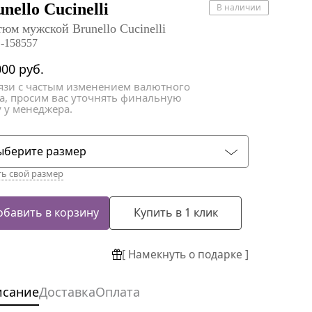
атки
атки
nello Cucinelli
В наличии
тюм мужской Brunello Cucinelli
-158557
000
руб.
вязи с частым изменением валютного
са, просим вас уточнять финальную
 у менеджера.
ыберите размер
ть свой размер
обавить в корзину
Купить в 1 клик
[ Намекнуть о подарке ]
исание
Доставка
Оплата