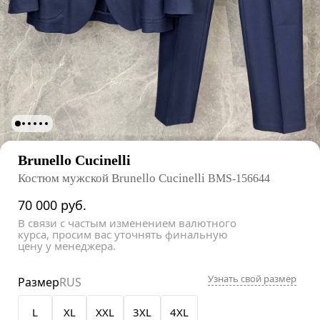
Brunello Cucinelli
Костюм мужской Brunello Cucinelli
BMS-156644
70 000
руб.
В связи с частым изменением валютного
курса, просим вас уточнять финальную
цену у менеджера.
Узнать свой размер
Размер
RUS
L
XL
XXL
3XL
4XL