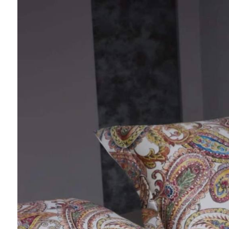
Ювелирные украшения
Кольца
Колье
Браслеты
Серьги
Броши