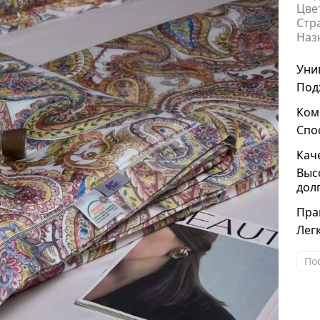
Цве
Стр
Наз
Уни
Под
Ком
Спо
Кач
Выс
дол
Пра
Легк
По