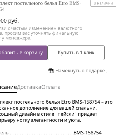
атки
атки
плект постельного белья Etro
BMS-
В наличии
54
000
руб.
вязи с частым изменением валютного
са, просим вас уточнять финальную
 у менеджера.
обавить в корзину
Купить в 1 клик
[ Намекнуть о подарке ]
исание
Доставка
Оплата
плект постельного белья Etro BMS-158754 – это
сканное дополнение для вашей спальни.
кошный дизайн в стиле "пейсли" придает
ерьеру нотку элегантности и уюта.
ель
. . . . . . . . . . . . . . . . . . . . . . . . . . . . . . . . . . . . . . . . . . . . . . . . . . . . 
BMS-158754