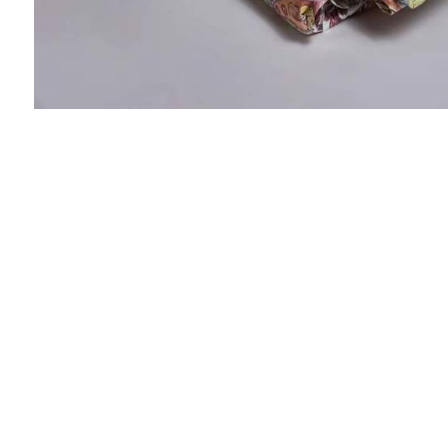
Кристина
Отличный магазин!Вежливое и очень
быстрое обслуживание) так же скидки
приятно порадовали! Рекомендую всем!
"Организаторам" respekt! Вы теперь у меня
на первом месте )))
Инга
Привезли сегодня сумочку, фурнитура как в
оригинале, я даже не ожидала, что будет
такое великолепное качество! От оригинала
вообще не отличается! Спасибо большое!