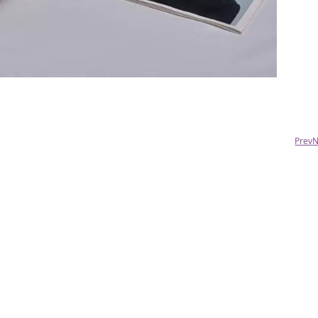
Алексей
Девочки вы молодцы)))огромное спасибо
вашей команде))
Prev
N