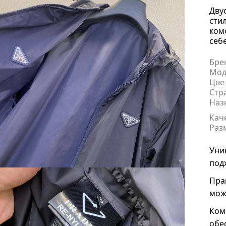
Дву
сти
ком
себ
Бре
Мод
Цве
Стр
Наз
Кач
Раз
Уни
под
Пра
мож
Ком
обе