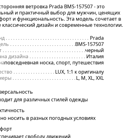
сторонняя ветровка Prada BMS-157507 - это
льный и практичный выбор для мужчин, ценящих
форт и функциональность. Эта модель сочетает в
е классический дизайн и современные технологии.
нд
. . . . . . . . . . . . . . . . . . . . . . . . . . . . . . . . . . . . . . . . . . . . . . . . . . . . . .
Prada
ель
. . . . . . . . . . . . . . . . . . . . . . . . . . . . . . . . . . . . . . . . . . . . . . . . . . . . 
BMS-157507
т
. . . . . . . . . . . . . . . . . . . . . . . . . . . . . . . . . . . . . . . . . . . . . . . . . . . . . . .
черный
ана дизайна
. . . . . . . . . . . . . . . . . . . . . . . . . . . . . . . . . . . . . . . . . . . . 
Италия
начение
повседневная носка, спорт, путешествия
. . . . . . . . . . . . . . . . . . . . . . . . . . . . . . . . . . . . . . . . . . . . . . . .
ество
. . . . . . . . . . . . . . . . . . . . . . . . . . . . . . . . . . . . . . . . . . . . . . . . . . .
LUX, 1:1 к оригиналу
меры
. . . . . . . . . . . . . . . . . . . . . . . . . . . . . . . . . . . . . . . . . . . . . . . . . . . 
L, M, XL, XXL
версальность
ходит для различных стилей одежды
ктичность
но носить в разных погодных условиях
форт
спечивает свободу движений