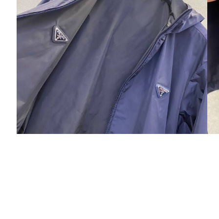
Екатерина
Уже дважды воспользовалась услугами
магазина. Заказывала кардиган и брюки.
Качество отличное. Обслуживание выше
всяких похвал. В понедельник оплатила, в
пятницу уже получила заказ. Живу в Санкт-
Петербурге. Готова сделать следующий заказ.
Большое спасибо сотрудникам магазина.
Оксана