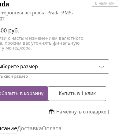
атки
атки
ada
В наличии
сторонняя ветровка Prada
BMS-
07
500
руб.
вязи с частым изменением валютного
са, просим вас уточнять финальную
 у менеджера.
ыберите размер
ть свой размер
обавить в корзину
Купить в 1 клик
[ Намекнуть о подарке ]
исание
Доставка
Оплата