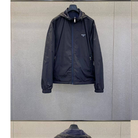
Ювелирные украшения
Кольца
Колье
Браслеты
Серьги
Броши