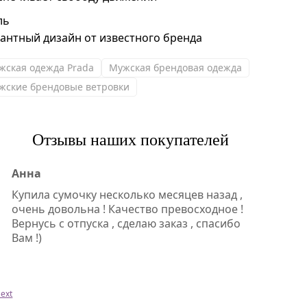
ль
гантный дизайн от известного бренда
жская одежда Prada
Мужская брендовая одежда
жские брендовые ветровки
Отзывы наших покупателей
Анна
Купила сумочку несколько месяцев назад ,
очень довольна ! Качество превосходное !
Вернусь с отпуска , сделаю заказ , спасибо
Вам !)
ext