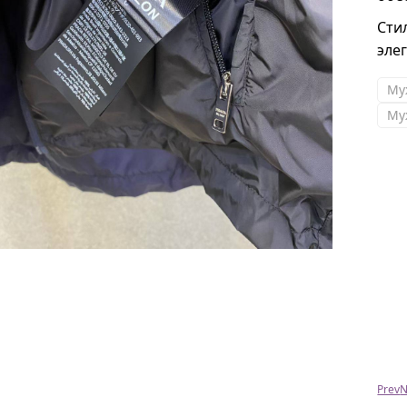
Сти
эле
Му
Му
Владимир
Спасибо , получил рюкзак и куртку , все
подошло и качество достойное !
Prev
N