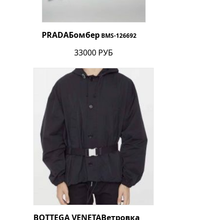
PRADA
Бомбер
BMS-126692
33000 РУБ
BOTTEGA VENETA
Ветровка