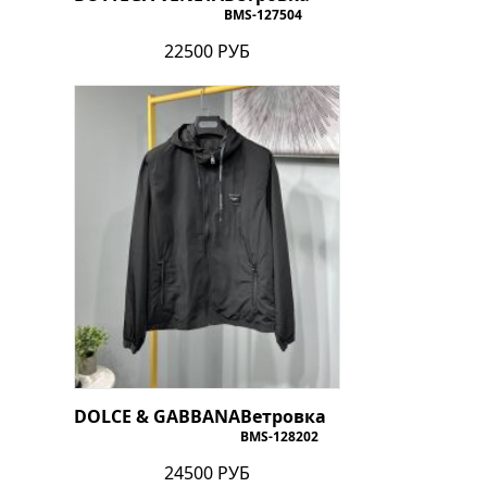
BMS-127504
22500 РУБ
DOLCE & GABBANA
Ветровка
BMS-128202
24500 РУБ