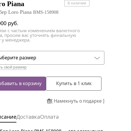
атки
атки
ro Piana
В наличии
бер Loro Piana
BMS-158908
000
руб.
вязи с частым изменением валютного
са, просим вас уточнять финальную
 у менеджера.
ыберите размер
ть свой размер
обавить в корзину
Купить в 1 клик
[ Намекнуть о подарке ]
исание
Доставка
Оплата