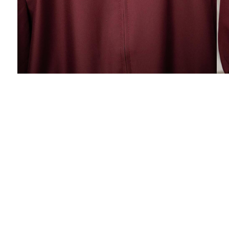
Светлана
Заказываю у Вас в магазине впервые, платье
подошло, мне понравилось. Очень
порадовала быстрая доставка, вежливое