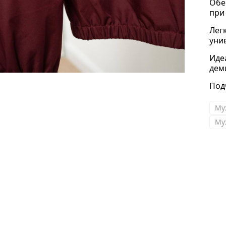
Обе
при
Лег
уни
Иде
дем
Под
Му
Му
Маришка
Спасибо , мои хорошие !) Получила вчера
посылочку , забыла написать сразу . Качество
как всегда на высоте . Сарафан , шляпа и очки