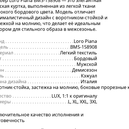
бер Loro Piana BMS-158908 — это элегантная
ская куртка, выполненная из легкой ткани
бокого бордового цвета. Модель отличает
ималистичный дизайн с воротником-стойкой и
тежкой на молнию, что делает её идеальным
ором для стильного образа в межсезонье.
нд
. . . . . . . . . . . . . . . . . . . . . . . . . . . . . . . . . . . . . . . . . . . . . . . . . . . . . .
Loro Piana
ель
. . . . . . . . . . . . . . . . . . . . . . . . . . . . . . . . . . . . . . . . . . . . . . . . . . . . 
BMS-158908
ериал
. . . . . . . . . . . . . . . . . . . . . . . . . . . . . . . . . . . . . . . . . . . . . . . . . .
Легкий текстиль
т
. . . . . . . . . . . . . . . . . . . . . . . . . . . . . . . . . . . . . . . . . . . . . . . . . . . . . . .
Бордовый
. . . . . . . . . . . . . . . . . . . . . . . . . . . . . . . . . . . . . . . . . . . . . . . . . . . . . . . .
Мужской
он
. . . . . . . . . . . . . . . . . . . . . . . . . . . . . . . . . . . . . . . . . . . . . . . . . . . . . .
Демисезон
ль
. . . . . . . . . . . . . . . . . . . . . . . . . . . . . . . . . . . . . . . . . . . . . . . . . . . . . .
Кэжуал
ана дизайна
. . . . . . . . . . . . . . . . . . . . . . . . . . . . . . . . . . . . . . . . . . . . 
Италия
али
отник-стойка, застежка на молнию, боковые прорезные
. . . . . . . . . . . . . . . . . . . . . . . . . . . . . . . . . . . . . . . . . . . . . . . . . . . . .
ество
. . . . . . . . . . . . . . . . . . . . . . . . . . . . . . . . . . . . . . . . . . . . . . . . . . .
LUX, 1:1 к оригиналу
меры
. . . . . . . . . . . . . . . . . . . . . . . . . . . . . . . . . . . . . . . . . . . . . . . . . . . 
L, XL, XXL, 3XL
лючительное качество исполнения и
говечность