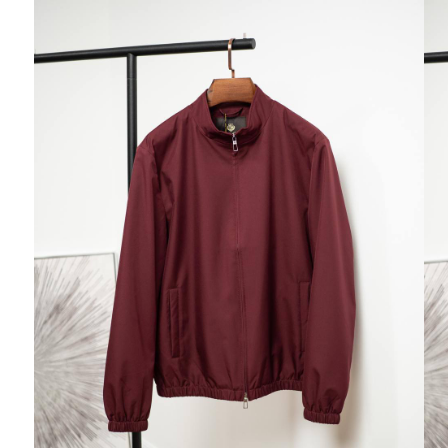
Ювелирные украшения
Кольца
Колье
Браслеты
Серьги
Броши