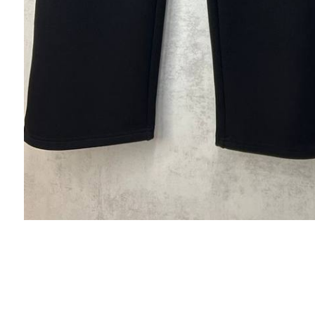
Альбина
Купила внучке платье , оно великолепно !)
качество очень понравилось и спасибо
менеджеру , помогли подобрать размер !)
Ксения