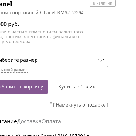
атки
атки
anel
В наличии
тюм спортивный Chanel
BMS-157294
000
руб.
вязи с частым изменением валютного
са, просим вас уточнять финальную
 у менеджера.
ыберите размер
ть свой размер
обавить в корзину
Купить в 1 клик
[ Намекнуть о подарке ]
исание
Доставка
Оплата