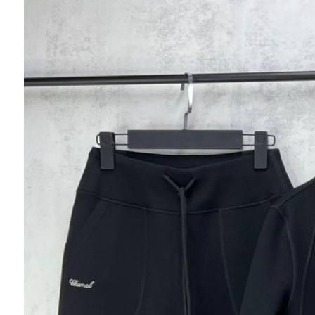
Ювелирные украшения
Кольца
Колье
Браслеты
Серьги
Броши