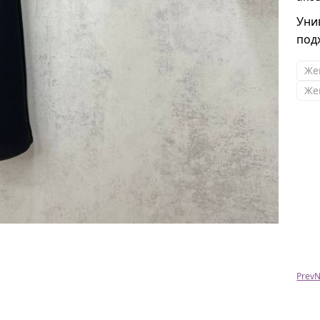
Уни
под
Же
Же
Елена
Привет!Получила футболочку ,она супер
Prev
N