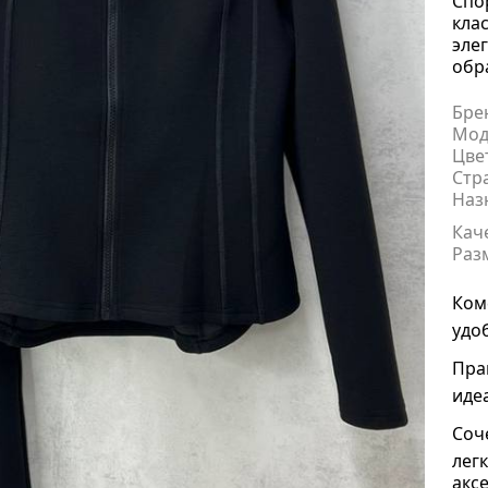
Спо
кла
эле
обр
Бре
Мод
Цве
Стр
Наз
Кач
Раз
Ком
удо
Пра
иде
Соч
лег
акс