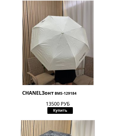
CHANEL
Зонт
BMS-129184
13500 РУБ
Купить