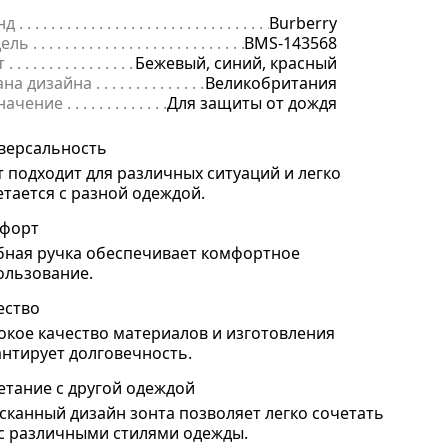
нд
. . . . . . . . . . . . . . . . . . . . . . . . . . . . . . . . . . . . . . . . . . . . . . . . . . . . . .
Burberry
ель
. . . . . . . . . . . . . . . . . . . . . . . . . . . . . . . . . . . . . . . . . . . . . . . . . . . . 
BMS-143568
т
. . . . . . . . . . . . . . . . . . . . . . . . . . . . . . . . . . . . . . . . . . . . . . . . . . . . . . .
Бежевый, синий, красный
ана дизайна
. . . . . . . . . . . . . . . . . . . . . . . . . . . . . . . . . . . . . . . . . . . . 
Великобритания
начение
. . . . . . . . . . . . . . . . . . . . . . . . . . . . . . . . . . . . . . . . . . . . . . . .
Для защиты от дождя
версальность
т подходит для различных ситуаций и легко
етается с разной одеждой.
форт
бная ручка обеспечивает комфортное
ользование.
ество
окое качество материалов и изготовления
антирует долговечность.
етание с другой одеждой
сканный дизайн зонта позволяет легко сочетать
 с различными стилями одежды.