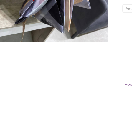
Ак
Анна
Спасибо , вчера привезли рюкзак . Он крутой
! Сын доволен . Всех с наступающим Новым
годом ! Мира , счастья !!!
Prev
N