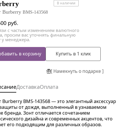
атки
атки
rberry
В наличии
т Burberry
BMS-143568
500
руб.
вязи с частым изменением валютного
са, просим вас уточнять финальную
 у менеджера.
обавить в корзину
Купить в 1 клик
[ Намекнуть о подарке ]
исание
Доставка
Оплата
т Burberry BMS-143568 — это элегантный аксессуар
 защиты от дождя, выполненный в узнаваемом
ле бренда. Зонт отличается сочетанием
ссического дизайна и современных акцентов, что
ает его подходящим для различных образов.