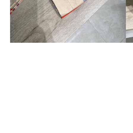
Алла
Очень довольна покупками в Вашем
магазине! Качество отличное! Выбор
достойный!