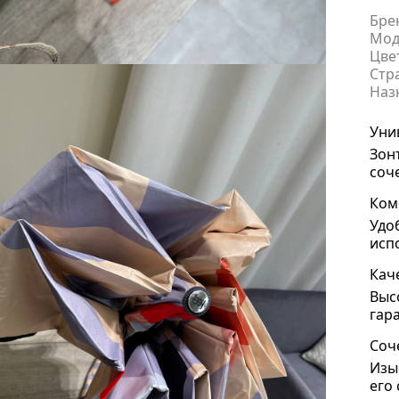
Бре
Мод
Цве
Стр
Наз
Уни
Зон
соч
Ком
Удо
исп
Кач
Выс
гар
Соч
Изы
его