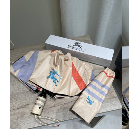
Ювелирные украшения
Кольца
Колье
Браслеты
Серьги
Броши