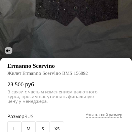
Ermanno Scervino
Жилет Ermanno Scervino
BMS-156892
23 500
руб.
В связи с частым изменением валютного
курса, просим вас уточнять финальную
цену у менеджера.
Узнать свой размер
Размер
RUS
L
M
S
XS