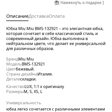
[ Намекнуть о подарке ]
Описание
Доставка
Оплата
Юбка Miu Miu BMS-132921 – это элегантная юбка,
которая сочетает в себе классический стиль и
современный дизайн. Юбка выполнена в
нейтральном цвете, что делает ее универсальной
для различных образов.
Бренд
Miu Miu
Модель
BMS-132921
Цвет
бежевый.
Страна дизайна
Италия.
Детали
складки.
Качество
LUX, 1:1 к оригиналу
Размеры
M, S, XS, L
Универсальность
юбка легко сочетается с различными элементами