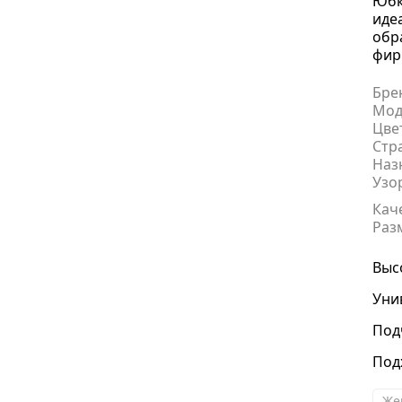
Юбк
иде
обр
фир
Бре
Мод
Цве
Стр
Наз
Узо
Кач
Раз
Выс
Уни
Под
Под
Же