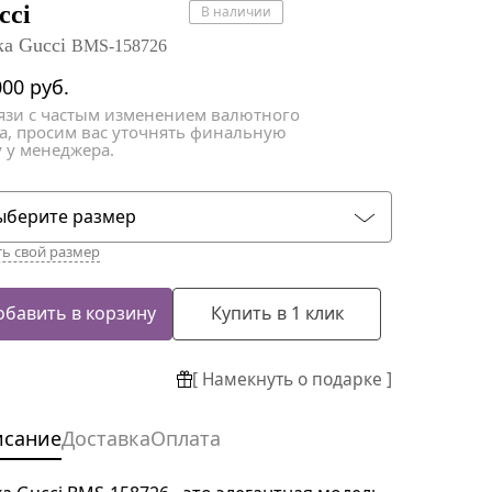
атки
атки
cci
В наличии
а Gucci
BMS-158726
000
руб.
вязи с частым изменением валютного
са, просим вас уточнять финальную
 у менеджера.
ыберите размер
ть свой размер
обавить в корзину
Купить в 1 клик
[ Намекнуть о подарке ]
исание
Доставка
Оплата