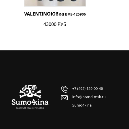
VALENTINO
Юбка
BMS-125906
43000 РУБ
+7 (495) 129-00-46
info@brand-msk.ru
Sumo4kina