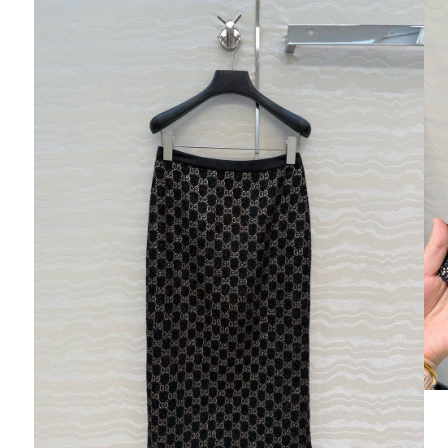
Ювелирные украшения
Кольца
Колье
Браслеты
Серьги
Броши