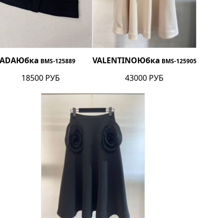
ADA
Юбка
VALENTINO
Юбка
BMS-125889
BMS-125905
18500 РУБ
43000 РУБ