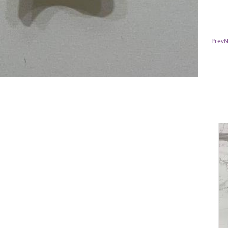
Prev
N