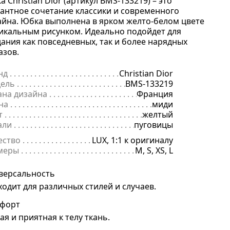
 Christian Dior (артикул BMS-133219) – это
гантное сочетание классики и современного
айна. Юбка выполнена в ярком желто-белом цвете
никальным рисунком. Идеально подойдет для
дания как повседневных, так и более нарядных
азов.
нд
. . . . . . . . . . . . . . . . . . . . . . . . . . . . . . . . . . . . . . . . . . . . . . . . . . . . . .
Christian Dior
ель
. . . . . . . . . . . . . . . . . . . . . . . . . . . . . . . . . . . . . . . . . . . . . . . . . . . . 
BMS-133219
ана дизайна
. . . . . . . . . . . . . . . . . . . . . . . . . . . . . . . . . . . . . . . . . . . . 
Франция
на
. . . . . . . . . . . . . . . . . . . . . . . . . . . . . . . . . . . . . . . . . . . . . . . . . . . . . .
миди
т
. . . . . . . . . . . . . . . . . . . . . . . . . . . . . . . . . . . . . . . . . . . . . . . . . . . . . . .
желтый
али
. . . . . . . . . . . . . . . . . . . . . . . . . . . . . . . . . . . . . . . . . . . . . . . . . . . . .
пуговицы
ество
. . . . . . . . . . . . . . . . . . . . . . . . . . . . . . . . . . . . . . . . . . . . . . . . . . .
LUX, 1:1 к оригиналу
меры
. . . . . . . . . . . . . . . . . . . . . . . . . . . . . . . . . . . . . . . . . . . . . . . . . . . 
M, S, XS, L
версальность
ходит для различных стилей и случаев.
форт
ая и приятная к телу ткань.