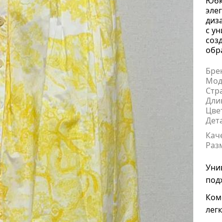
Юбка
эле
диз
с у
соз
обр
Бре
Мод
Стр
Дли
Цве
Дет
Кач
Раз
Уни
под
Ком
легк