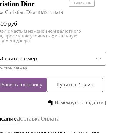
атки
атки
istian Dior
В наличии
а Christian Dior
BMS-133219
500
руб.
вязи с частым изменением валютного
са, просим вас уточнять финальную
 у менеджера.
ыберите размер
ть свой размер
обавить в корзину
Купить в 1 клик
[ Намекнуть о подарке ]
исание
Доставка
Оплата