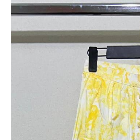
Ювелирные украшения
Кольца
Колье
Браслеты
Серьги
Броши