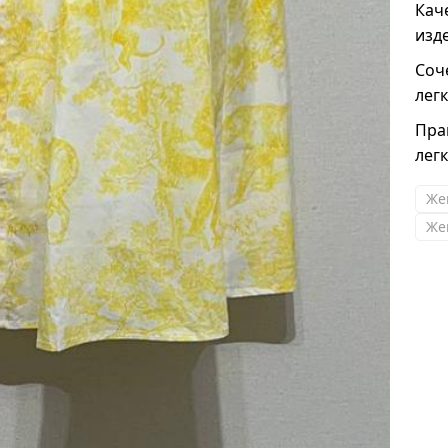
Кач
изд
Соч
лег
Пра
лег
Же
Же
Зарина
Александра,спасибо!Взяла и кроссовки и
часы.