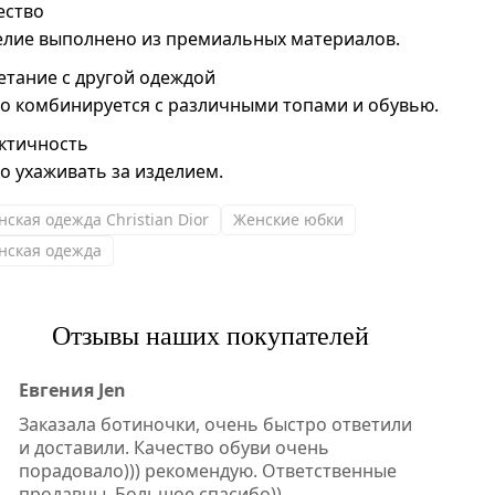
ество
елие выполнено из премиальных материалов.
етание с другой одеждой
ко комбинируется с различными топами и обувью.
ктичность
ко ухаживать за изделием.
нская одежда Christian Dior
Женские юбки
нская одежда
Отзывы наших покупателей
Евгения Jen
Заказала ботиночки, очень быстро ответили
и доставили. Качество обуви очень
порадовало))) рекомендую. Ответственные
продавцы. Большое спасибо))