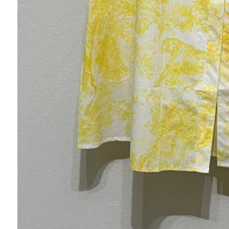
Нина
Приятные консультанты , низкие цены и
широкий ассортимент вновь и вновь
приводят меня в в этот магазин))) Спасибо