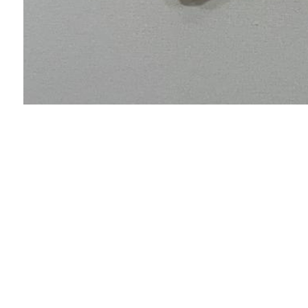
Альбина
Комплект-супер,как всегда всё у вас
Наташенька!Спасибочки!!!!