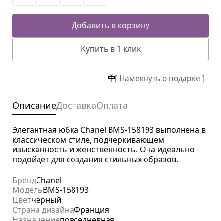
Добавить в корзину
Купить в 1 клик
[ Намекнуть о подарке ]
Описание
Доставка
Оплата
Элегантная юбка Chanel BMS-158193 выполнена в
классическом стиле, подчеркивающем
изысканность и женственность. Она идеально
подойдет для создания стильных образов.
Бренд
Chanel
Модель
BMS-158193
Цвет
черный
Страна дизайна
Франция
Назначение
повседневная