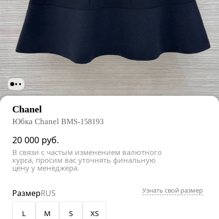
Chanel
Юбка Chanel
BMS-158193
20 000
руб.
В связи с частым изменением валютного
курса, просим вас уточнять финальную
цену у менеджера.
Узнать свой размер
Размер
RUS
L
M
S
XS