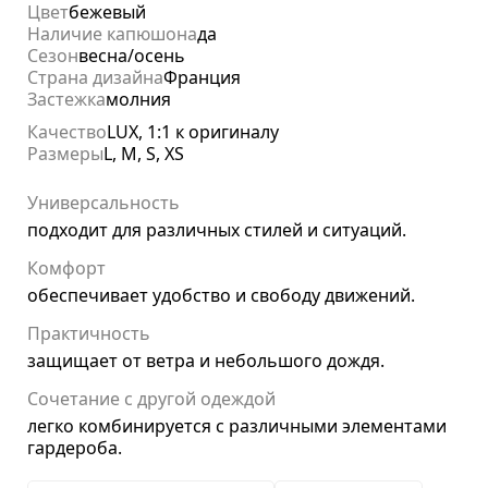
Цвет
бежевый
Наличие капюшона
да
Сезон
весна/осень
Страна дизайна
Франция
Застежка
молния
Качество
LUX, 1:1 к оригиналу
Размеры
L, M, S, XS
Универсальность
подходит для различных стилей и ситуаций.
Комфорт
обеспечивает удобство и свободу движений.
Практичность
защищает от ветра и небольшого дождя.
Сочетание с другой одеждой
легко комбинируется с различными элементами
гардероба.