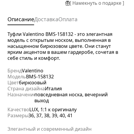
[ Намекнуть о подарке ]
Описание
Доставка
Оплата
Туфли Valentino BMS-158132 - это элегантная
модель с открытым носком, выполненная в
насыщенном бирюзовом цвете. Они станут
ярким акцентом в вашем гардеробе, сочетая в
себе стиль и комфорт.
Бренд
Valentino
Модель
BMS-158132
Цвет
бирюзовый
Страна дизайна
Италия
Назначение
повседневная носка, вечерний
выход
Качество
LUX, 1:1 к оригиналу
Размеры
36, 37, 38, 39, 40, 41
Элегантный и современный дизайн