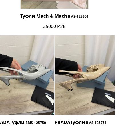
Туфли Mach & Mach
BMS-125601
25000 РУБ
RADA
Туфли
PRADA
Туфли
BMS-125750
BMS-125751