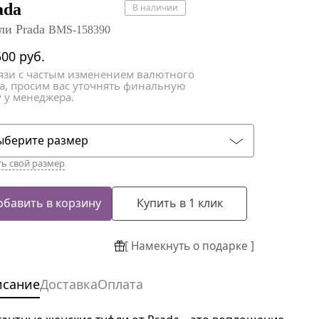
атки
атки
ada
В наличии
ли Prada
BMS-158390
500
руб.
вязи с частым изменением валютного
са, просим вас уточнять финальную
 у менеджера.
ыберите размер
ть свой размер
обавить в корзину
Купить в 1 клик
[ Намекнуть о подарке ]
исание
Доставка
Оплата