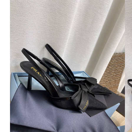
Ювелирные украшения
Кольца
Колье
Браслеты
Серьги
Броши