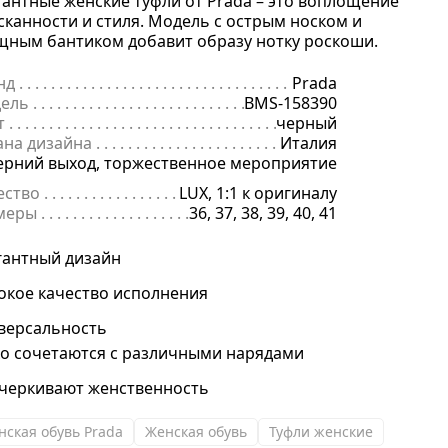
гантные женские туфли от Prada – это воплощение
сканности и стиля. Модель с острым носком и
щным бантиком добавит образу нотку роскоши.
нд
. . . . . . . . . . . . . . . . . . . . . . . . . . . . . . . . . . . . . . . . . . . . . . . . . . . . . .
Prada
ель
. . . . . . . . . . . . . . . . . . . . . . . . . . . . . . . . . . . . . . . . . . . . . . . . . . . . 
BMS-158390
т
. . . . . . . . . . . . . . . . . . . . . . . . . . . . . . . . . . . . . . . . . . . . . . . . . . . . . . .
черный
ана дизайна
. . . . . . . . . . . . . . . . . . . . . . . . . . . . . . . . . . . . . . . . . . . . 
Италия
начение
ерний выход, торжественное мероприятие
. . . . . . . . . . . . . . . . . . . . . . . . . . . . . . . . . . . . . . . . . . . . . . . .
ество
. . . . . . . . . . . . . . . . . . . . . . . . . . . . . . . . . . . . . . . . . . . . . . . . . . .
LUX, 1:1 к оригиналу
меры
. . . . . . . . . . . . . . . . . . . . . . . . . . . . . . . . . . . . . . . . . . . . . . . . . . . 
36, 37, 38, 39, 40, 41
гантный дизайн
окое качество исполнения
версальность
ко сочетаются с различными нарядами
черкивают женственность
нская обувь Prada
Женская обувь
Туфли женские