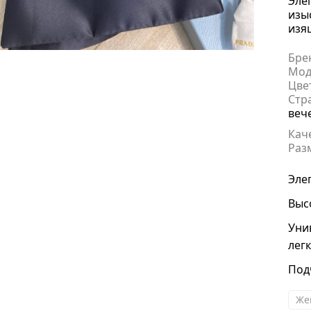
Эле
изы
изя
Бре
Мод
Цве
Стр
Наз
веч
Кач
Раз
Эле
Выс
Уни
лег
Под
Же