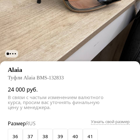
Alaia
Туфли Alaia
BMS-132833
24 000
руб.
В связи с частым изменением валютного
курса, просим вас уточнять финальную
цену у менеджера.
Узнать свой размер
Размер
RUS
36
37
38
39
40
41