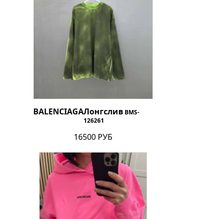
BALENCIAGA
Лонгслив
BMS-
126261
16500 РУБ