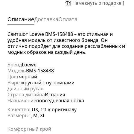
[ Намекнуть о подарке ]
Описание
Доставка
Оплата
Свитшот Loewe BMS-158488 – это стильная и
удобная модель от известного бренда. Он
отлично подойдет для создания расслабленных и
модных образов на каждый день.
Бренд
Loewe
Модель
BMS-158488
Цвет
черный
Вырез
круглый с пуговицами
Длинный рукав
Страна дизайна
Испания
Назначение
повседневная носка
Качество
LUX, 1:1 к оригиналу
Размеры
L, M, XL
Комфортный крой