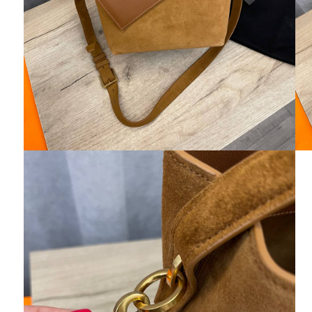
восторге))))спасибо огромное,часы
обалденные!!!