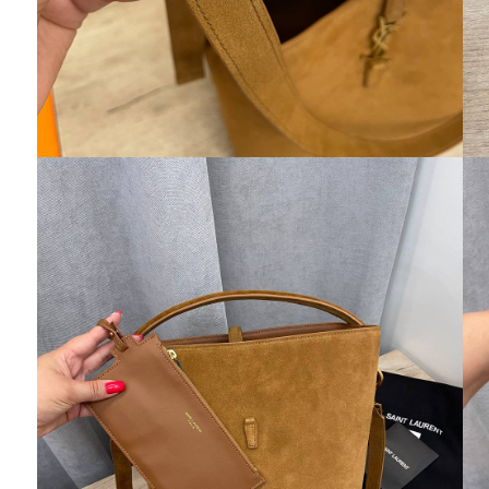
Анна
Mой любимый магазин, здесь можно
приобрести товар для себя и близких. Еще на
мало важный момент, что доставка
осуществляется в четко обещанные сроки, а
любезный менеджер ответит на все
интересующие вас вопросы и посоветует ,что
лучше приобрести. Благодарю за хорошее
качество и доступные цены!!! Процветания
вашему магазину и всех благ!!!
Кристина
Сегодня получила вторые часы!супер,я в