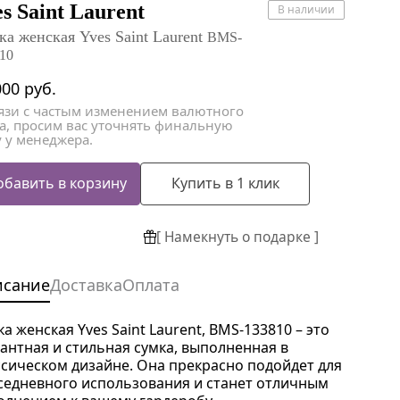
атки
атки
s Saint Laurent
В наличии
ка женская Yves Saint Laurent
BMS-
10
000
руб.
вязи с частым изменением валютного
са, просим вас уточнять финальную
 у менеджера.
обавить в корзину
Купить в 1 клик
[ Намекнуть о подарке ]
исание
Доставка
Оплата
а женская Yves Saint Laurent, BMS-133810 – это
гантная и стильная сумка, выполненная в
ссическом дизайне. Она прекрасно подойдет для
седневного использования и станет отличным