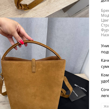
доп
Бре
Мод
Цве
Стр
Фур
Наз
Уни
под
Кач
сум
Ком
удо
Соч
лег
Же