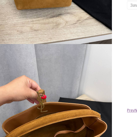
За
Богдан
Делаю уже не первые заказы,недавно брал
курточку,все очень быстро,все очень
качественно, Наталья лучший продавец с
которым я имел дело,отвечает на смс
быстро,высылает товар тоже,делает все
очень надежно.Всем советую,не пожалеете!!
Prev
N