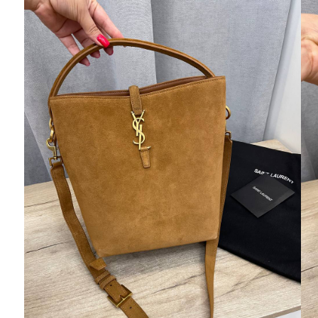
Ювелирные украшения
Кольца
Колье
Браслеты
Серьги
Броши