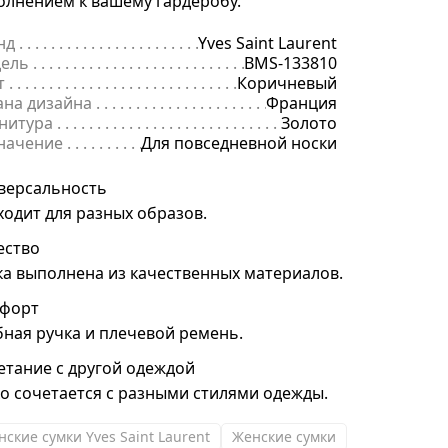
олнением к вашему гардеробу.
нд
. . . . . . . . . . . . . . . . . . . . . . . . . . . . . . . . . . . . . . . . . . . . . . . . . . . . . .
Yves Saint Laurent
ель
. . . . . . . . . . . . . . . . . . . . . . . . . . . . . . . . . . . . . . . . . . . . . . . . . . . . 
BMS-133810
т
. . . . . . . . . . . . . . . . . . . . . . . . . . . . . . . . . . . . . . . . . . . . . . . . . . . . . . .
Коричневый
ана дизайна
. . . . . . . . . . . . . . . . . . . . . . . . . . . . . . . . . . . . . . . . . . . . 
Франция
нитура
. . . . . . . . . . . . . . . . . . . . . . . . . . . . . . . . . . . . . . . . . . . . . . . . . 
Золото
начение
. . . . . . . . . . . . . . . . . . . . . . . . . . . . . . . . . . . . . . . . . . . . . . . .
Для повседневной носки
версальность
ходит для разных образов.
ество
ка выполнена из качественных материалов.
форт
бная ручка и плечевой ремень.
етание с другой одеждой
ко сочетается с разными стилями одежды.
нские сумки Yves Saint Laurent
Женские сумки