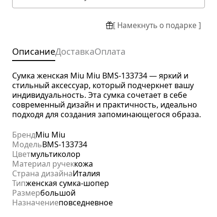
[ Намекнуть о подарке ]
Описание
Доставка
Оплата
Сумка женская Miu Miu BMS-133734 — яркий и
стильный аксессуар, который подчеркнет вашу
индивидуальность. Эта сумка сочетает в себе
современный дизайн и практичность, идеально
подходя для создания запоминающегося образа.
Бренд
Miu Miu
Модель
BMS-133734
Цвет
мультиколор
Материал ручек
кожа
Страна дизайна
Италия
Тип
женская сумка-шопер
Размер
большой
Назначение
повседневное