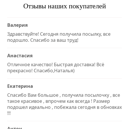
Отзывы наших покупателей
Валерия
Здравствуйте! Сегодня получила посылку, все
подошло. Спасибо за ваш труд!
Анастасия
Отличное качество! Быстрая доставка! Всё
прекрасно! Спасибо,Наталья)
Екатерина
Спасибо Вам большое , получила посылочку , все
такое красивое , впрочем как всегда ! Размер
подошел идеально , побежала сегодня в обновках
!!!
Антон