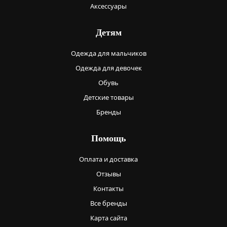
Аксессуары
Детям
Одежда для мальчиков
Одежда для девочек
Обувь
Детские товары
Бренды
Помощь
Оплата и доставка
Отзывы
Контакты
Все бренды
Карта сайта