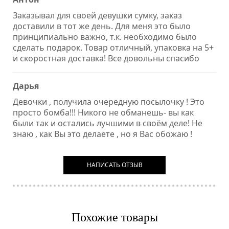
Заказывал для своей девушки сумку, заказ
доставили в тот же день. Для меня это было
принципиально важно, т.к. необходимо было
сделать подарок. Товар отличный, упаковка на 5+
и скоростная доставка! Все довольны спасибо
Дарья
Девочки , получила очередную посылочку ! Это
просто бомба!!! Никого не обманешь- вы как
были так и остались лучшими в своём деле! Не
знаю , как Вы это делаете , но я Вас обожаю !
НАПИСАТЬ ОТЗЫВ
Похожие товары