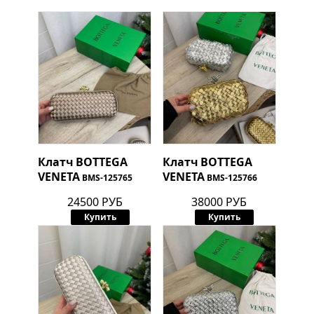
Клатч
BOTTEGA
Клатч
BOTTEGA
VENETA
VENETA
BMS-125765
BMS-125766
24500 РУБ
38000 РУБ
Купить
Купить