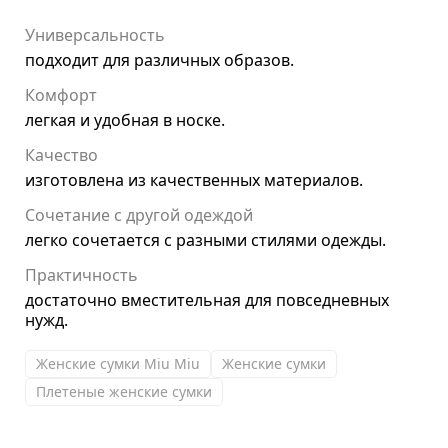
Универсальность
подходит для различных образов.
Комфорт
легкая и удобная в носке.
Качество
изготовлена из качественных материалов.
Сочетание с другой одеждой
легко сочетается с разными стилями одежды.
Практичность
достаточно вместительная для повседневных
нужд.
Женские сумки Miu Miu
Женские сумки
Плетеные женские сумки