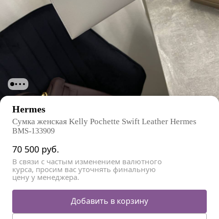
Hermes
Сумка женская Kelly Pochette Swift Leather Hermes
BMS-133909
70 500
руб.
В связи с частым изменением валютного
курса, просим вас уточнять финальную
цену у менеджера.
Добавить в корзину