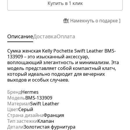
Купить в 1 клик
[ Намекнуть о подарке ]
Описание
Доставка
Оплата
Сумка женская Kelly Pochette Swift Leather BMS-
133909 – это изысканный аксессуар,
воплощающий элегантность и минимализм. Эта
модель представляет собой компактный клатч,
который идеально подходит для вечерних
выходов и особых случаев.
Бренд
Hermes
Модель
BMS-133909
Материал
Swift Leather
Цвет
Серый
Страна дизайна
Франция
Тип застежки
Клапан
Детали
Золотистая фурнитура