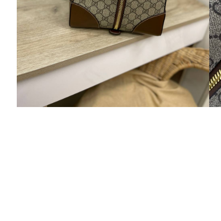
Лина
Что только не покупала....2 сарафана, сапоги,
босоножки, сумку, футболку , рубашку,
очки)))Все пришло в отличном качестве ,
очень-очень довольна!!!)))Спасибо