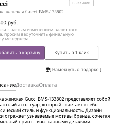
атки
атки
cci
В наличии
ка женская Gucci
BMS-133802
500
руб.
вязи с частым изменением валютного
са, просим вас уточнять финальную
 у менеджера.
обавить в корзину
Купить в 1 клик
[ Намекнуть о подарке ]
исание
Доставка
Оплата
ка женская Gucci BMS-133802 представляет собой
гантный аксессуар, который сочетает в себе
ссический стиль и функциональность. Дизайн
ки отражает узнаваемые мотивы бренда, сочетая
менный принт с изысканными деталями.