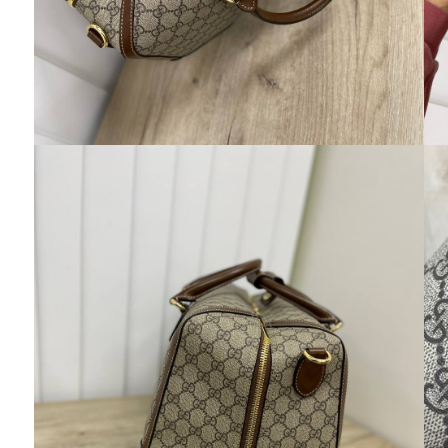
Екатерина
В очередной раз говорю большое спасибо
всему Вашему коллективу за доставленное
удовольствие от покупок. Все понравилось
качество, доставка , общение с девчонками .
Еще раз спасибо Вам за товары, за доброе
отношение к своим клиентам.