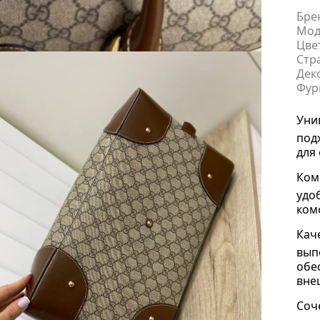
Бре
Мод
Цве
Стр
Дек
Фур
Уни
под
для
Ком
удо
ком
Кач
вып
обе
вне
Соч