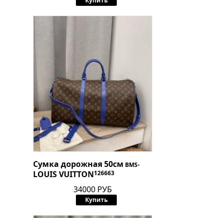
Купить
Сумка дорожная 50см
BMS-
LOUIS VUITTON
126663
34000 РУБ
Купить