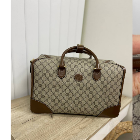
Ювелирные украшения
Кольца
Колье
Браслеты
Серьги
Броши