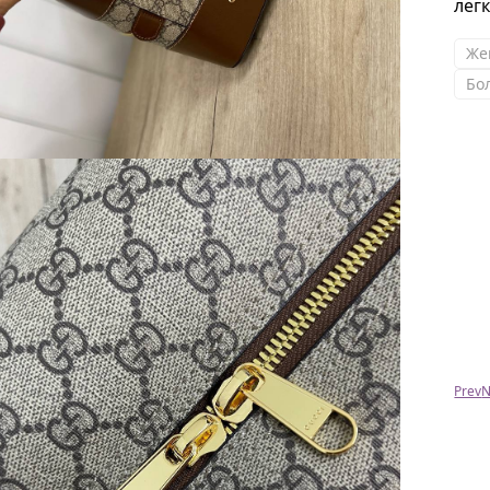
лег
Же
Бо
Мария
Купила комбинизончик в этом магазине, я
просто в восторге. Мне очень нравиться,
спасибо большое девочки. Надо у вас еще
что нибудь присмотреть!!!.
Prev
N