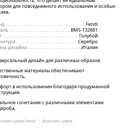
кциональность, что делает её идеальным
ором для повседневного использования и особых
чаев.
нд
. . . . . . . . . . . . . . . . . . . . . . . . . . . . . . . . . . . . . . . . . . . . . . . . . . . . . .
Fendi
ель
. . . . . . . . . . . . . . . . . . . . . . . . . . . . . . . . . . . . . . . . . . . . . . . . . . . . 
BMS-132881
т
. . . . . . . . . . . . . . . . . . . . . . . . . . . . . . . . . . . . . . . . . . . . . . . . . . . . . . .
Голубой
нитура
. . . . . . . . . . . . . . . . . . . . . . . . . . . . . . . . . . . . . . . . . . . . . . . . . 
Серебро
ана дизайна
. . . . . . . . . . . . . . . . . . . . . . . . . . . . . . . . . . . . . . . . . . . . 
Италия
версальный дизайн для различных образов.
ественные материалы обеспечивают
говечность.
форт в использовании благодаря продуманной
струкции.
альное сочетание с различными элементами
дероба.
нские сумки Fendi
Женские сумки