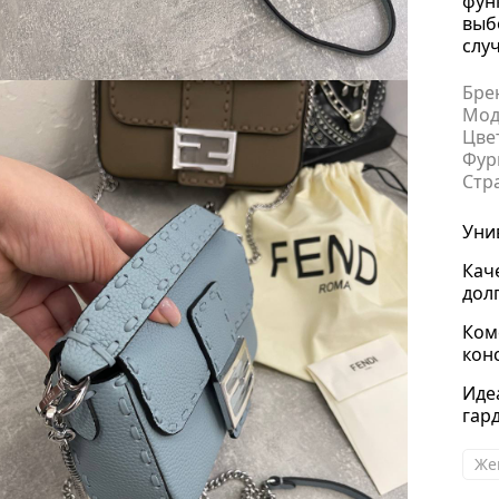
фун
выб
слу
Бре
Мод
Цве
Фур
Стр
Уни
Кач
дол
Ком
кон
Иде
гар
Же