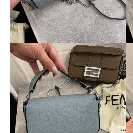
Алла
Я безумно довольна покупкой и качеством
обслуживания, посылку получила очень
быстро. Качество обуви очень порадовало.
Желаю Вам удачи! Спасибо!
Натали
Купила дочке вещи , качество великолепное!
Спасибо менеджеру , за консультацию! Буду
постоянным Вашим покупателем ! ))