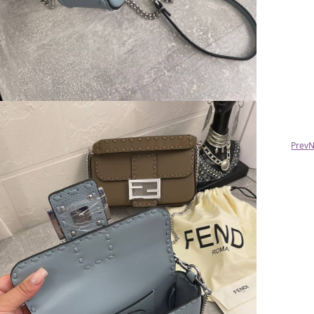
Елена
Добрый день! Спасибо большое, всё
выкупила, всё хорошее! Рекомендую .
Prev
N