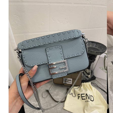
Ювелирные украшения
Кольца
Колье
Браслеты
Серьги
Броши