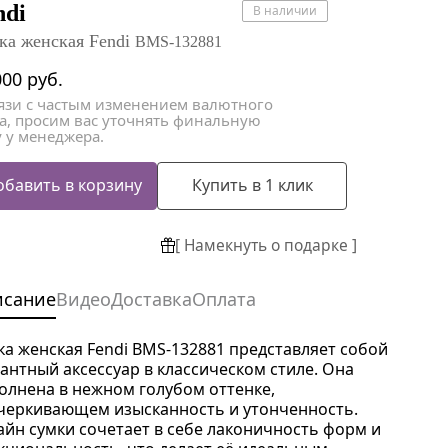
атки
атки
ndi
В наличии
ка женская Fendi
BMS-132881
000
руб.
вязи с частым изменением валютного
са, просим вас уточнять финальную
 у менеджера.
обавить в корзину
Купить в 1 клик
[ Намекнуть о подарке ]
исание
Видео
Доставка
Оплата
ка женская Fendi BMS-132881 представляет собой
гантный аксессуар в классическом стиле. Она
олнена в нежном голубом оттенке,
черкивающем изысканность и утонченность.
айн сумки сочетает в себе лаконичность форм и