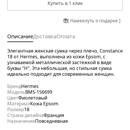
Купить в 1 клик
[ Намекнуть о подарке ]
Описание
Доставка
Оплата
Элегантная женская сумка через плечо, Constance
18 от Hermes, выполнена из кожи Epsom, с
узнаваемой металлической застежкой в виде
буквы "H". Эта небольшая, но стильная сумка
идеально подходит для современных женщин.
Бренд
Hermes
Модель
BMS-156699
Цвет
Фиолетовый
Материал
Кожа Epsom
Размер
18
Страна дизайна
Франция
Назначение
Повседневная