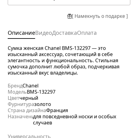
[ Намекнуть о подарке ]
Описание
Видео
Доставка
Оплата
Сумка женская Chanel BMS-132297 — это
изысканный аксессуар, сочетающий в себе
элегантность и функциональность. Стильная
сумочка дополнит любой образ, подчеркивая
изысканный вкус владелицы.
Бренд
Chanel
Модель
BMS-132297
Цвет
черный
Фурнитура
золото
Страна дизайна
Франция
Назначение
для повседневной носки и особых
случаев
Универсальность