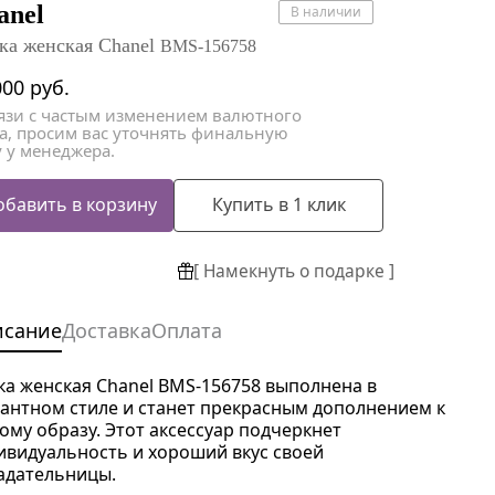
атки
атки
anel
В наличии
ка женская Chanel
BMS-156758
000
руб.
вязи с частым изменением валютного
са, просим вас уточнять финальную
 у менеджера.
обавить в корзину
Купить в 1 клик
[ Намекнуть о подарке ]
исание
Доставка
Оплата
ка женская Chanel BMS-156758 выполнена в
гантном стиле и станет прекрасным дополнением к
ому образу. Этот аксессуар подчеркнет
ивидуальность и хороший вкус своей
адательницы.