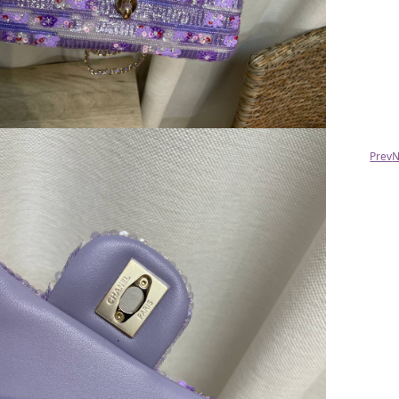
Арина
Делала заказы в этом магазине, осталась
очень довольна. Хочу выразить
благодарность менеджерам за
оперативность, внимательный и очень
доброжелательный подход. Прекрасные
вещи, ношу с удовольствием и буду
постоянно покупать.
Юлия
Prev
N
Кроссовки удобные, мягкие. Большое
спасибо за добросовестное отношение к
клиентам.