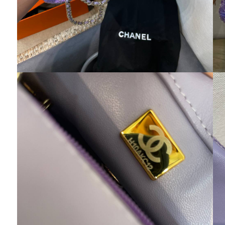
Марина
Купила зонтик , очень понравился ! Качество
бомба! Спасибо Вам большое . Присмотрю
себе ещё что-нибудь ) До новых заказов!
Альбина
Девочки , спасибо Вам большое ! Как всегда
выручили , получила посылочку качество
прекрасное , к новому году успели !) Положу
подарки под елочку !