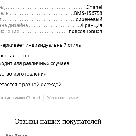
нд
. . . . . . . . . . . . . . . . . . . . . . . . . . . . . . . . . . . . . . . . . . . . . . . . . . . . . .
Chanel
ель
. . . . . . . . . . . . . . . . . . . . . . . . . . . . . . . . . . . . . . . . . . . . . . . . . . . . 
BMS-156758
т
. . . . . . . . . . . . . . . . . . . . . . . . . . . . . . . . . . . . . . . . . . . . . . . . . . . . . . .
сиреневый
ана дизайна
. . . . . . . . . . . . . . . . . . . . . . . . . . . . . . . . . . . . . . . . . . . . 
Франция
начение
. . . . . . . . . . . . . . . . . . . . . . . . . . . . . . . . . . . . . . . . . . . . . . . .
повседневная
черкивает индивидуальный стиль
версальность
ходит для различных случаев
ество изготовления
етается с разной одеждой
нские сумки Chanel
Женские сумки
Отзывы наших покупателей