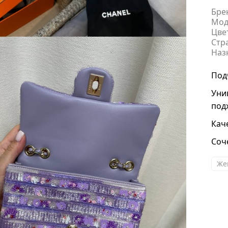
Бре
Мод
Цве
Стр
Наз
Под
Уни
под
Кач
Соч
Же