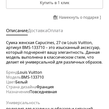
Купить в 1 клик
[ Намекнуть о подарке ]
Описание
Доставка
Оплата
Сумка женская Capucines, 27 см Louis Vuitton,
артикул BMS-133710 – это изысканный аксессуар,
который подчеркнёт вашу элегантность. Данная
модель выполнена в классическом стиле, что
делает её универсальной для различных образов.
Бренд
Louis Vuitton
Модель
BMS-133710
Цвет
Белый
Страна дизайна
Франция
Назначение
Повседневная
Универсальность
подходит для различных образов и ситуаций.