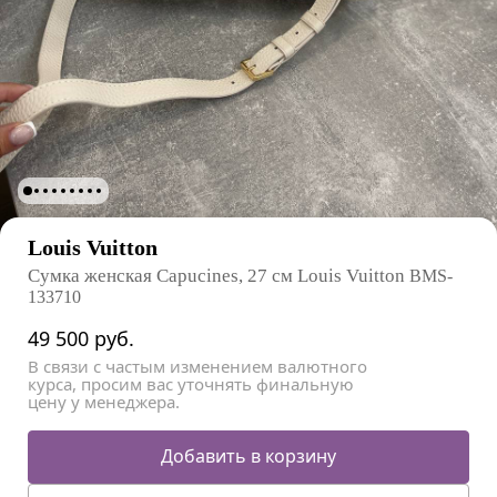
Louis Vuitton
Сумка женская Capucines, 27 см Louis Vuitton
BMS-
133710
49 500
руб.
В связи с частым изменением валютного
курса, просим вас уточнять финальную
цену у менеджера.
Добавить в корзину