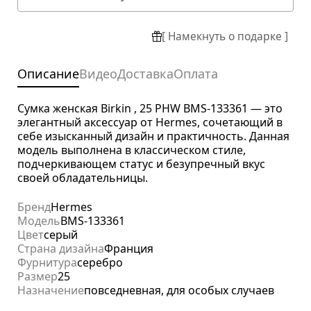
[ Намекнуть о подарке ]
Описание
Видео
Доставка
Оплата
Сумка женская Birkin , 25 PHW BMS-133361 — это
элегантный аксессуар от Hermes, сочетающий в
себе изысканный дизайн и практичность. Данная
модель выполнена в классическом стиле,
подчеркивающем статус и безупречный вкус
своей обладательницы.
Бренд
Hermes
Модель
BMS-133361
Цвет
серый
Страна дизайна
Франция
Фурнитура
серебро
Размер
25
Назначение
повседневная, для особых случаев