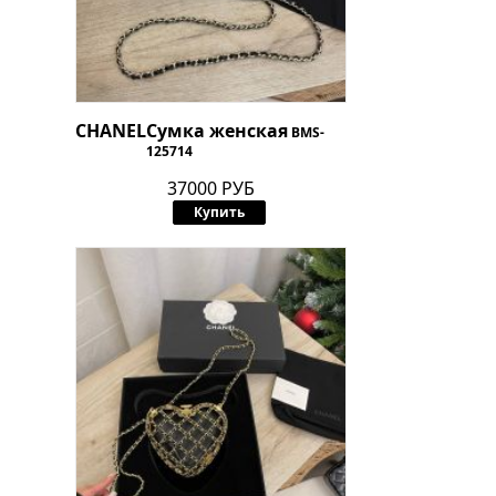
CHANEL
Сумка женская
BMS-
125714
37000 РУБ
Купить