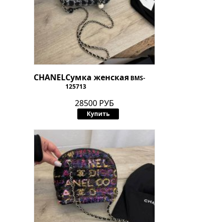
CHANEL
Сумка женская
BMS-
125713
28500 РУБ
Купить