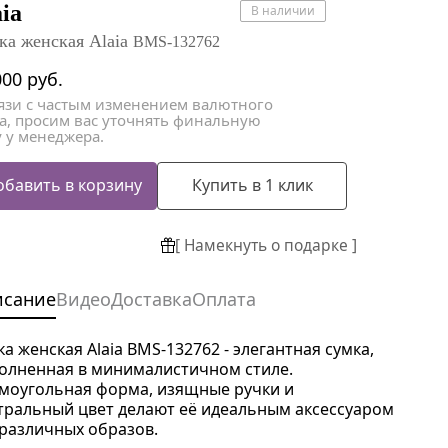
атки
атки
aia
В наличии
ка женская Alaia
BMS-132762
000
руб.
вязи с частым изменением валютного
са, просим вас уточнять финальную
 у менеджера.
обавить в корзину
Купить в 1 клик
[ Намекнуть о подарке ]
исание
Видео
Доставка
Оплата
а женская Alaia BMS-132762 - элегантная сумка,
олненная в минималистичном стиле.
моугольная форма, изящные ручки и
тральный цвет делают её идеальным аксессуаром
 различных образов.