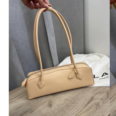
Ювелирные украшения
Кольца
Колье
Браслеты
Серьги
Броши