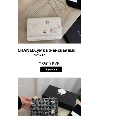
CHANEL
Сумка женская
BMS-
125712
28500 РУБ
Купить