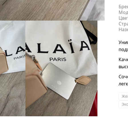
Бре
Мод
Цве
Стр
Наз
Уни
под
Кач
выс
Соч
лег
Же
Эк