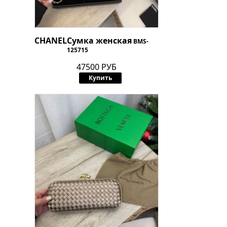
CHANEL
Сумка женская
BMS-
125715
47500 РУБ
Купить